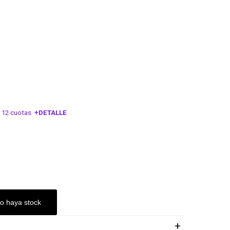
 12 cuotas
+DETALLE
ESA!
o haya stock