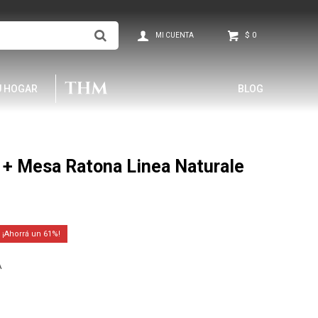
$
0
U HOGAR
BLOG
 + Mesa Ratona Linea Naturale
61
A