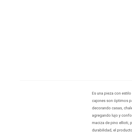
Es una pieza con estilo
cajones son óptimos pa
decorando casas, chal
agregando lujo y confor
maciza de pino ellioti
durabilidad, el producto