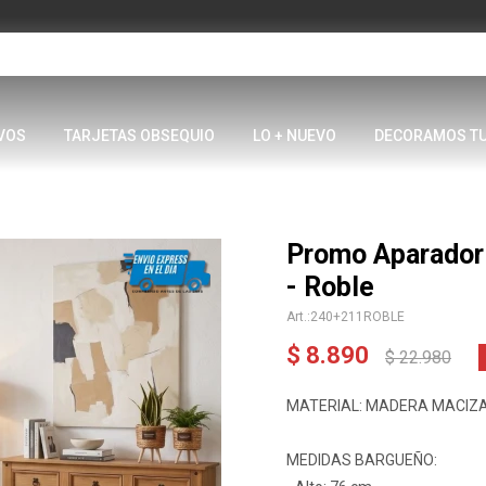
VOS
TARJETAS OBSEQUIO
LO + NUEVO
DECORAMOS T
Promo Aparador
- Roble
240+211ROBLE
$
8.890
$
22.980
MATERIAL: MADERA MACIZ
MEDIDAS BARGUEÑO: