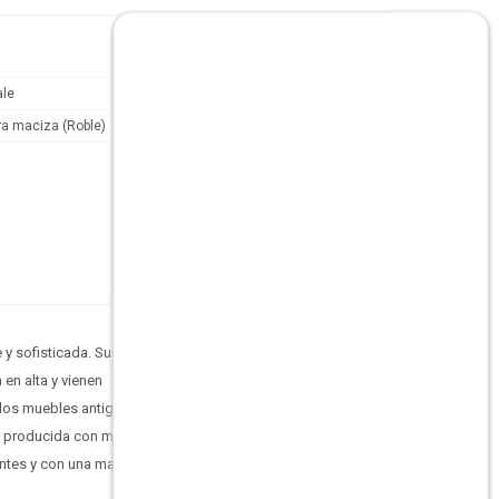
ale
a maciza (Roble)
 y sofisticada. Sus
en alta y vienen
los muebles antiguos,
es producida con madera
entes y con una mayor