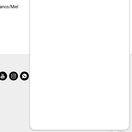
lanco/Miel
Mesa de living Linea Rimini
$
13.990
$
27.990


