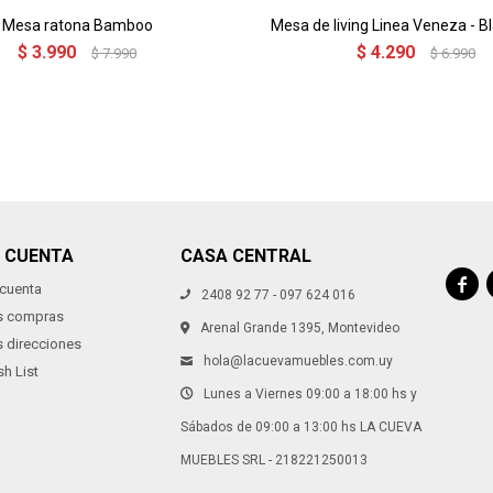
Mesa ratona Bamboo
Mesa de living Linea Veneza - B
$
3.990
$
4.290
$
7.990
$
6.990
I CUENTA
CASA CENTRAL

 cuenta
2408 92 77 - 097 624 016
s compras
Arenal Grande 1395, Montevideo
s direcciones
hola@lacuevamuebles.com.uy
h List
Lunes a Viernes 09:00 a 18:00 hs y
Sábados de 09:00 a 13:00 hs LA CUEVA
MUEBLES SRL - 218221250013