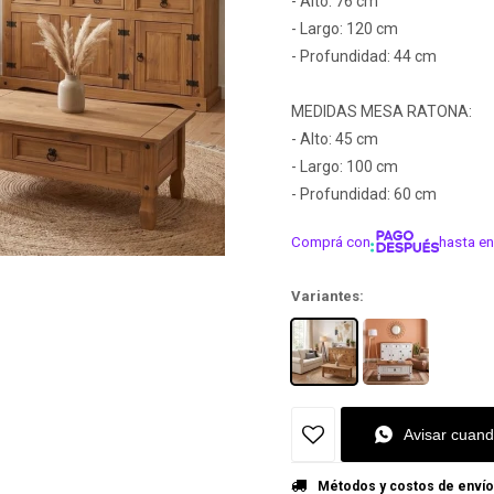
- Alto: 76 cm
- Largo: 120 cm
- Profundidad: 44 cm
MEDIDAS MESA RATONA:
- Alto: 45 cm
- Largo: 100 cm
- Profundidad: 60 cm
Comprá con
hasta en
¡ME INTER
Variantes:
Avisar cuand
Métodos y costos de envío