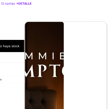
 12 cuotas
+DETALLE
ESA!
o haya stock
te