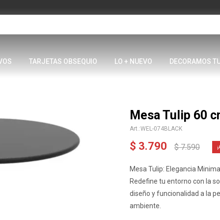
VOS
TARJETAS OBSEQUIO
LO + NUEVO
DECORAMOS T
Mesa Tulip 60 c
WEL-074BLACK
$
3.790
$
7.590
Mesa Tulip: Elegancia Minima
Redefine tu entorno con la so
diseño y funcionalidad a la p
ambiente.