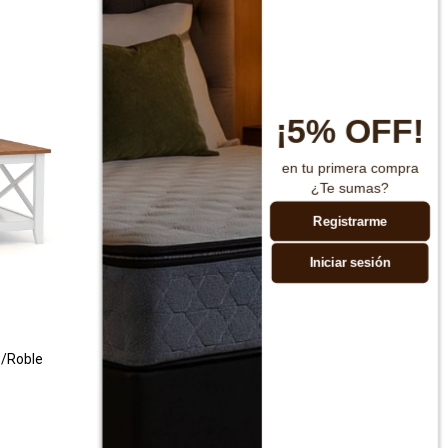
¡5% OFF!
en tu primera compra
¿Te sumas?
Registrarme
Iniciar sesión
o/Roble
Set de mesas de living Agle
$
3.990
$
7.990