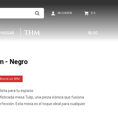
$
0
U HOGAR
BLOG
m - Negro
50
lista para tu espacio
fisticada mesa Tulip, una pieza icónica que fusiona
erfección. Esta mesa es el toque ideal para cualquier