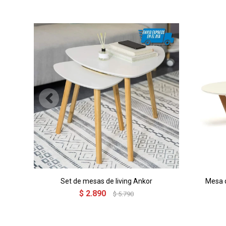
Set de mesas de living Ankor
Mesa d
$
2.890
$
5.790