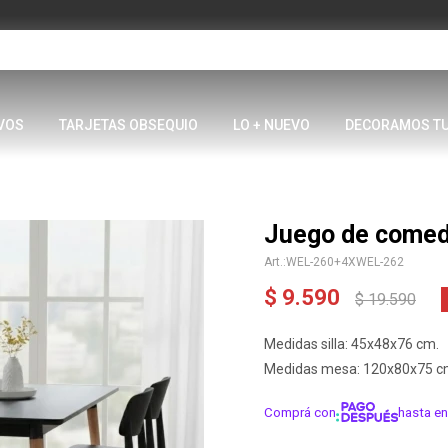
VOS
TARJETAS OBSEQUIO
LO + NUEVO
DECORAMOS T
Juego de comedo
WEL-260+4XWEL-262
$
9.590
$
19.590
Medidas silla: 45x48x76 cm.
Medidas mesa: 120x80x75 c
Comprá con
hasta en