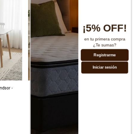
¡5% OFF!
en tu primera compra
¿Te sumas?
Registrarme
Iniciar sesión
ndsor -
Juego de comedor 4 sillas Linea Denise
J
$
9.990
$
16.650