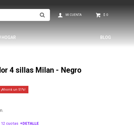
$
0
U HOGAR
BLOG
r 4 sillas Milan - Negro
51
m.
 12 cuotas
+DETALLE