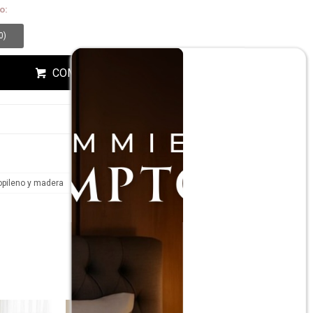
ESA!
o:
0
)
COMPRAR
ropileno y madera