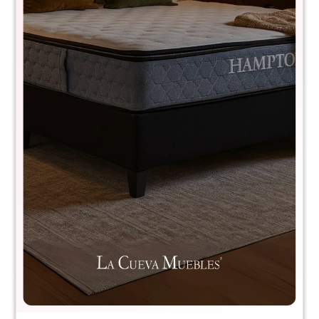
Juego de comedor 4 sillas Milan -
Blanco
WEL-261+4XWEL-263
$
9.590
$
19.590
51
Medidas silla: 45x48x76 cm.
Medidas mesa: 120x80x75 cm.
Comprá con
hasta en 12 cuotas
+DETALLE
¡ME INTERESA!
Avisar cuando haya stock
Métodos y costos de envío