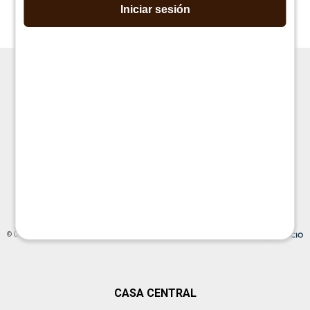
$
6.490
Iniciar sesión
$
15.490




© Copyright 2026 / La Cueva Muebles
CASA CENTRAL