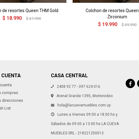
n de resortes Queen THM Gold
Colchon de resortes Quee
Zirconium
$
18.990
$
37.990
$
19.990
$
39.990
I CUENTA
CASA CENTRAL

 cuenta
2408 92 77 - 097 624 016
s compras
Arenal Grande 1395, Montevideo
s direcciones
hola@lacuevamuebles.com.uy
h List
Lunes a Viernes 09:00 a 18:00 hs y
Sábados de 09:00 a 13:00 hs LA CUEVA
MUEBLES SRL - 218221250013