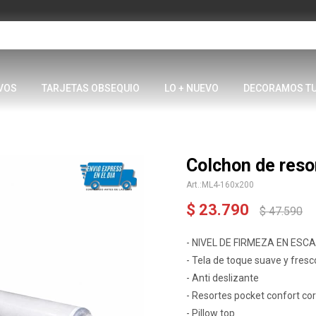
VOS
TARJETAS OBSEQUIO
LO + NUEVO
DECORAMOS T
Colchon de res
ML4-160x200
$
23.790
$
47.590
- NIVEL DE FIRMEZA EN ESCAL
- Tela de toque suave y fresc
- Anti deslizante
- Resortes pocket confort co
- Pillow top