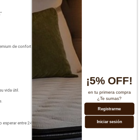
.”
remium de confort.
¡5% OFF!
 vida útil.
en tu primera compra
¿Te sumas?
e.
Registrarme
Iniciar sesión
 esperar entre 24 y 48