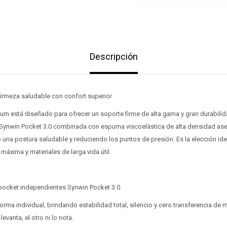
Descripción
firmeza saludable con confort superior
num está diseñado para ofrecer un soporte firme de alta gama y gran durabili
 Synwin Pocket 3.0 combinada con espuma viscoelástica de alta densidad a
 una postura saludable y reduciendo los puntos de presión. Es la elección id
máxima y materiales de larga vida útil.
 pocket independientes Synwin Pocket 3.0
orma individual, brindando estabilidad total, silencio y cero transferencia de 
evanta, el otro ni lo nota.