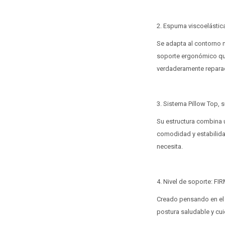
2. Espuma viscoelástic
Se adapta al contorno n
soporte ergonómico que
verdaderamente repara
3. Sistema Pillow Top, 
Su estructura combina u
comodidad y estabilida
necesita.
4. Nivel de soporte: FI
Creado pensando en el 
postura saludable y cui