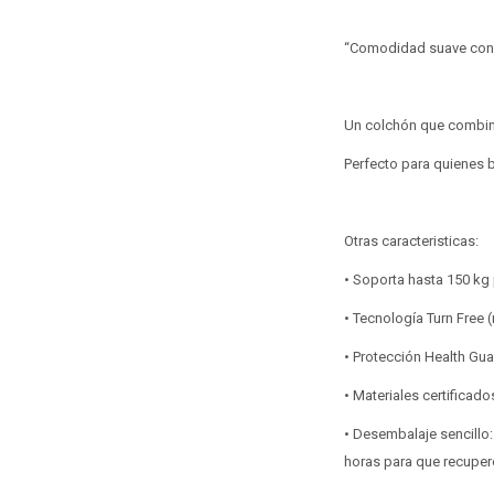
“Comodidad suave con so
Un colchón que combina 
Perfecto para quienes b
Otras caracteristicas:
• Soporta hasta 150 kg 
• Tecnología Turn Free (
• Protección Health Gua
• Materiales certifica
• Desembalaje sencillo:
horas para que recuper