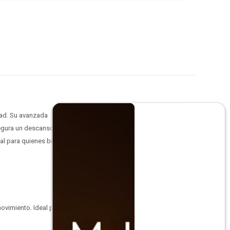
dad. Su avanzada
segura un descanso
eal para quienes buscan
movimiento. Ideal para