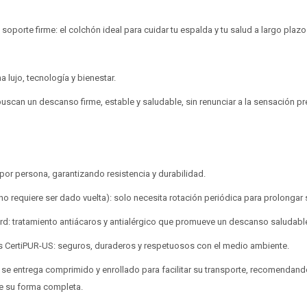
Continuar
Continuar
porte firme: el colchón ideal para cuidar tu espalda y tu salud a largo plazo
lujo, tecnología y bienestar.
uscan un descanso firme, estable y saludable, sin renunciar a la sensación p
por persona, garantizando resistencia y durabilidad.
no requiere ser dado vuelta): solo necesita rotación periódica para prolongar su
rd: tratamiento antiácaros y antialérgico que promueve un descanso saludabl
dos CertiPUR-US: seguros, duraderos y respetuosos con el medio ambiente.
 se entrega comprimido y enrollado para facilitar su transporte, recomendando
e su forma completa.