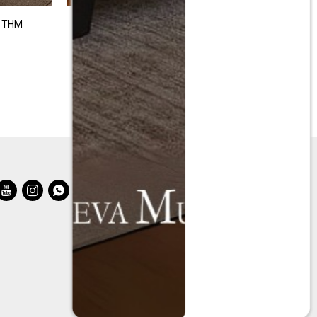
n THM
Colchon de resortes Queen THM Osmium
$
39.990
$
79.990


