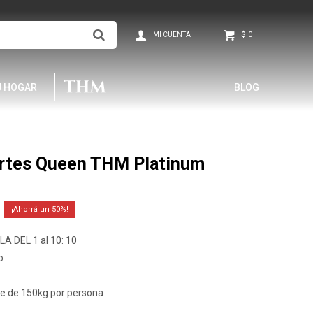
$
0
U HOGAR
BLOG
ortes Queen THM Platinum
50
A DEL 1 al 10: 10
o
re de 150kg por persona