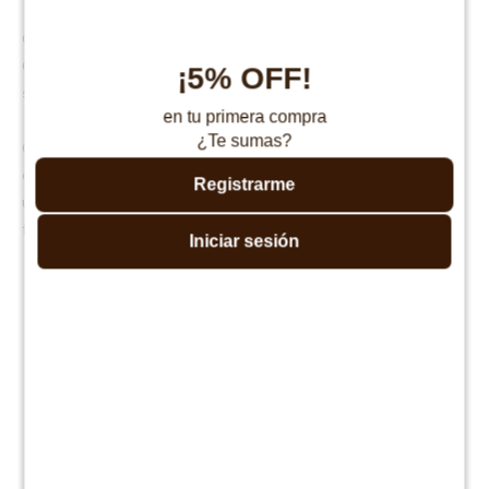
Certificación:
Certificado por el INMETRO, que garantiza calidad y seguridad
¡5% OFF!
superiores.
en tu primera compra
¿Te sumas?
Con el coche de Bebe Zap de Burigotto, los paseos serán más
cómodos, prácticos y divertidos para toda la familia. ¡Haz cada salida
Registrarme
un momento inolvidable con este carrito lleno de estilo y
funcionalidad!
Iniciar sesión
Productos que te pueden interesar