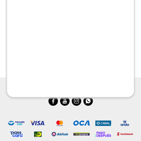
Comoda cajones y puerta
Silla Para Auto Burigotto
Montessori
4Road
$
7.990
$
8.790
$
15.980
$
17.580



