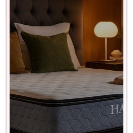
Coche Burigotto ZAP
IXCA5134
$
9.790
$
19.580
50
¿Por qué elegir el modelo Zap?
- Diseñado para recién nacidos y niños de hasta 15 kg: Ideal
para paseos cómodos y seguros.
- Fácil manejo y transporte: Su diseño ligero y práctico facilita
cada salida
- Cuatro ruedas ultra ágiles: Perfectas para moverse
Comprá con
hasta en 12 cuotas
+DETALLE
¡ME INTERESA!
Métodos y costos de envío