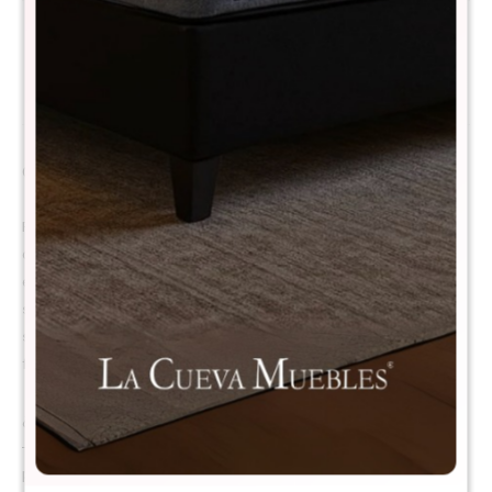
Descripción
Comodidad y Diversión para Cada Paseo
Pasear con tu bebé es un momento único y especial. Ver cómo
descubre el mundo mientras tú disfrutas de su felicidad es una
experiencia inigualable. Pero sabemos que llevarlo en brazos puede
ser cansado, por eso el coche de Bebe Zap de Burigotto es la
solución perfecta para padres que buscan comodidad y
funcionalidad.
¿Por qué elegir el modelo Zap?
- Diseñado para recién nacidos y niños de hasta 15 kg: Ideal para
paseos cómodos y seguros.