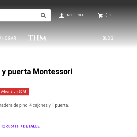
$
0
U HOGAR
BLOG
 y puerta Montessori
50
dera de pino. 4 cajones y 1 puerta.
 12 cuotas
+DETALLE