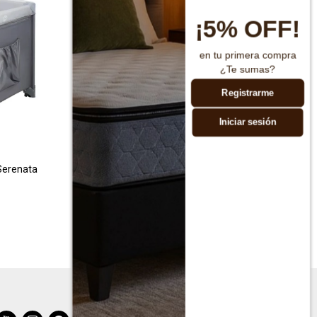
¡5% OFF!
en tu primera compra
¿Te sumas?
Registrarme
Iniciar sesión
 Serenata
Silla Para Auto Burigotto 4Road
$
8.790
$
17.580