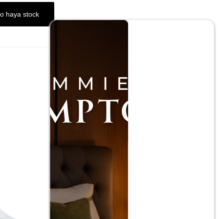
ESA!
o haya stock