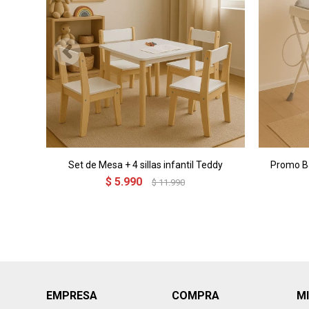
Set de Mesa + 4 sillas infantil Teddy
Promo Ba
$
5.990
$
11.990
EMPRESA
COMPRA
M