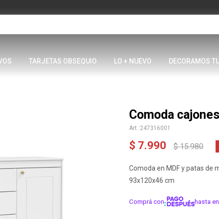
VOS
TARJETAS OBSEQUIO
LO + NUEVO
DECORAMOS T
Comoda cajones
247316001
$
7.990
$
15.980
Comoda en MDF y patas de ma
93x120x46 cm
Comprá con
hasta en