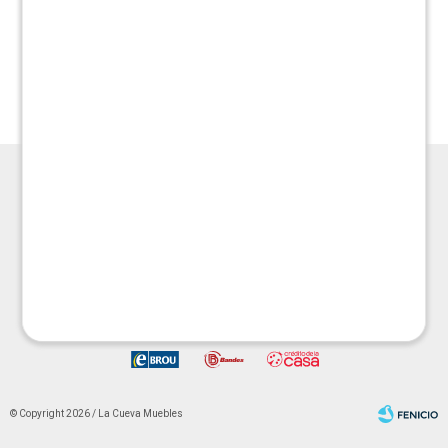
Almohadon Boho 45x45
Almohadón Macrame
50x50
$
1.590
$
3.190
$
1.590
$
3.190




© Copyright 2026 / La Cueva Muebles