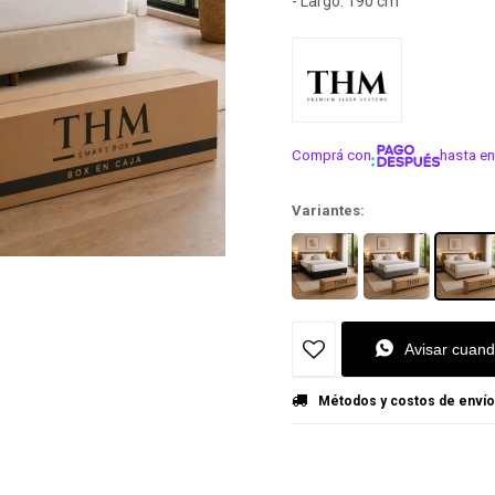
- Largo: 190 cm
Comprá con
hasta en
¡ME INTER
Variantes:
Avisar cuand
Métodos y costos de envío