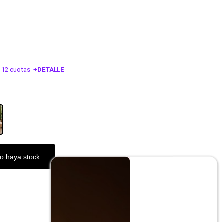
 12 cuotas
+DETALLE
ESA!
o haya stock