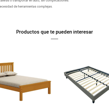
scaleras o transportar en auto, sin complicaciones.
puede variar por comercio
puede variar por comercio
 necesidad de herramientas complejas.
Continuar
Continuar
Productos que te pueden interesar