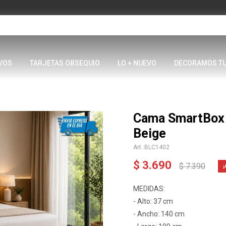
VOS
TARJETAS OBSEQUIO
LO + NUEVO
DECORAMOS T
Cama SmartBox 
Beige
BLC1402
$
3.690
$
7.390
MEDIDAS:
- Alto: 37 cm
- Ancho: 140 cm