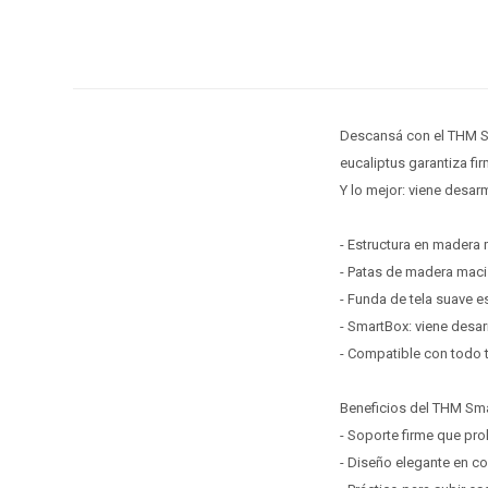
Descansá con el THM Sm
eucaliptus garantiza fi
Y lo mejor: viene desar
- Estructura en madera 
- Patas de madera maciz
- Funda de tela suave e
- SmartBox: viene desa
- Compatible con todo t
Beneficios del THM Sm
- Soporte firme que prol
- Diseño elegante en co