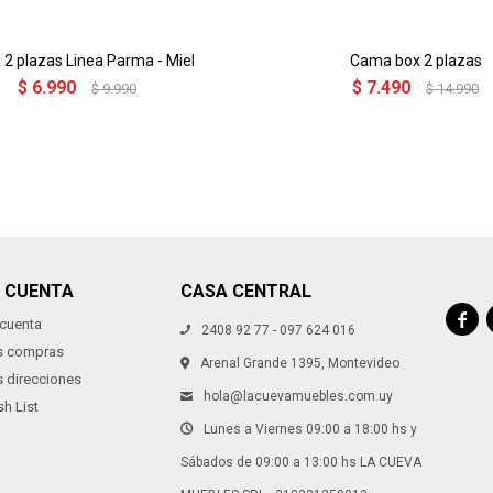
2 plazas Linea Parma - Miel
Cama box 2 plazas
$
6.990
$
7.490
$
9.990
$
14.990
I CUENTA
CASA CENTRAL

 cuenta
2408 92 77 - 097 624 016
s compras
Arenal Grande 1395, Montevideo
s direcciones
hola@lacuevamuebles.com.uy
h List
Lunes a Viernes 09:00 a 18:00 hs y
Sábados de 09:00 a 13:00 hs LA CUEVA