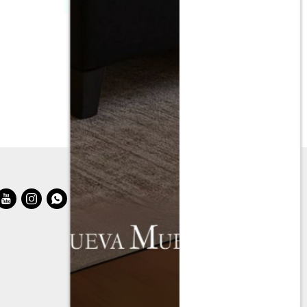
Cama 2 plazas línea Naturale - Blanco/
Nogal
$
7.490
$
14.990


