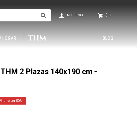
$
0
U HOGAR
BLOG
THM 2 Plazas 140x190 cm -
50