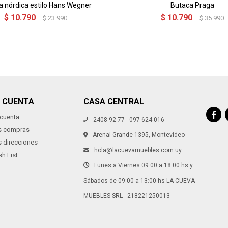
a nórdica estilo Hans Wegner
Butaca Praga
$
10.790
$
10.790
$
23.990
$
35.990
I CUENTA
CASA CENTRAL

 cuenta
2408 92 77 - 097 624 016
s compras
Arenal Grande 1395, Montevideo
s direcciones
hola@lacuevamuebles.com.uy
h List
Lunes a Viernes 09:00 a 18:00 hs y
Sábados de 09:00 a 13:00 hs LA CUEVA
MUEBLES SRL - 218221250013