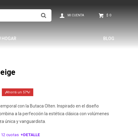
$
0
U HOGAR
BLOG
Beige
57
emporal con la Butaca Olten. Inspirado en el diseño
ombina a la perfección la estética clásica con volúmenes
za única y vanguardista.
 12 cuotas
+DETALLE