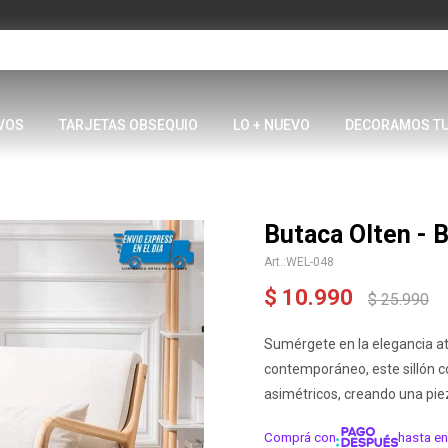
VOS
TARJETAS OBSEQUIO
LO + NUEVO
DECORAMOS T
Butaca Olten - 
WEL-048
$
10.990
$
25.990
Sumérgete en la elegancia at
contemporáneo, este sillón c
asimétricos, creando una pie
Comprá con
hasta en