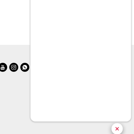
Butaca Karu
$
11.990
$
29.990


