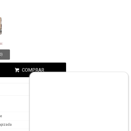
ESA!
o:
0
)
COMPRAR
te
tapizada