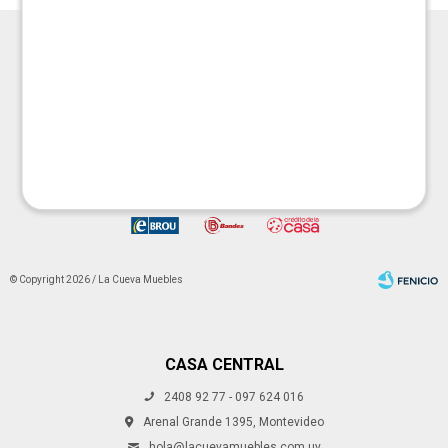




© Copyright 2026 / La Cueva Muebles
CASA CENTRAL
2408 92 77 - 097 624 016
Fenicio
Arenal Grande 1395, Montevideo
hola@lacuevamuebles.com.uy