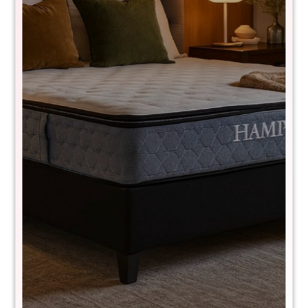
Bajo mesada esquinero Linea
Naturale - Roble
CS036ROBLE
$
7.990
$
15.890
49
- 100% Madera Maciza
- 1 puertas
- Complejidad del montaje: Baja.
- Pintura con Cera.
- Calidad superior en el acabado, resistente al desgaste
natural.
- Tiradores de metal.
MEDIDAS:
- Alto: 85,5 cm