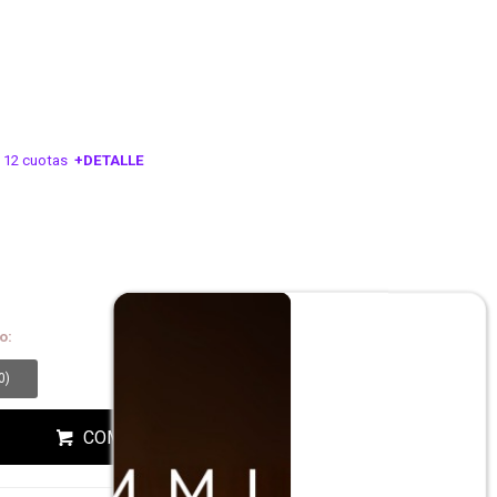
 12 cuotas
+DETALLE
ESA!
o:
0
)
COMPRAR