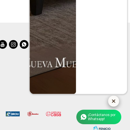



¡Contáctanos por
Whatsapp!