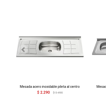
Mesada acero inoxidable pileta al centro
Mesada
$
2.290
$
3.490