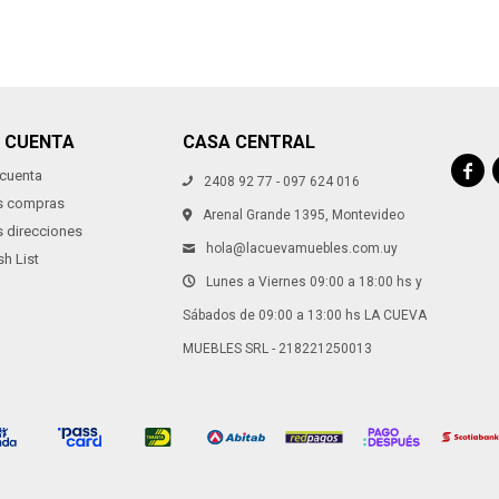
I CUENTA
CASA CENTRAL

 cuenta
2408 92 77 - 097 624 016
s compras
Arenal Grande 1395, Montevideo
s direcciones
hola@lacuevamuebles.com.uy
h List
Lunes a Viernes 09:00 a 18:00 hs y
Sábados de 09:00 a 13:00 hs LA CUEVA
MUEBLES SRL - 218221250013