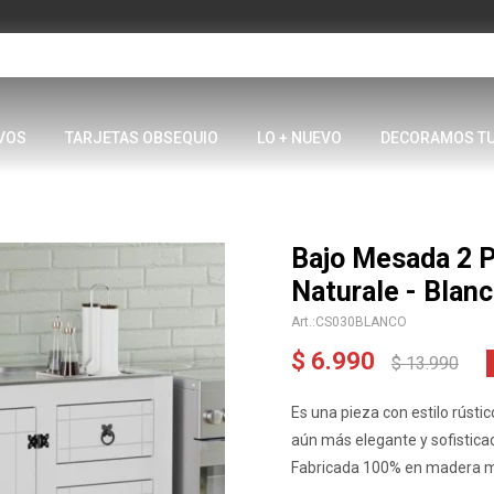
VOS
TARJETAS OBSEQUIO
LO + NUEVO
DECORAMOS T
Bajo Mesada 2 P
Naturale - Blan
CS030BLANCO
$
6.990
$
13.990
Es una pieza con estilo rústi
aún más elegante y sofistica
Fabricada 100% en madera m