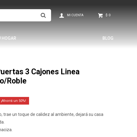
$
0
U HOGAR
BLOG
uertas 3 Cajones Linea
co/Roble
50
co, trae un toque de calidez al ambiente, dejará su casa
da.
aciza.