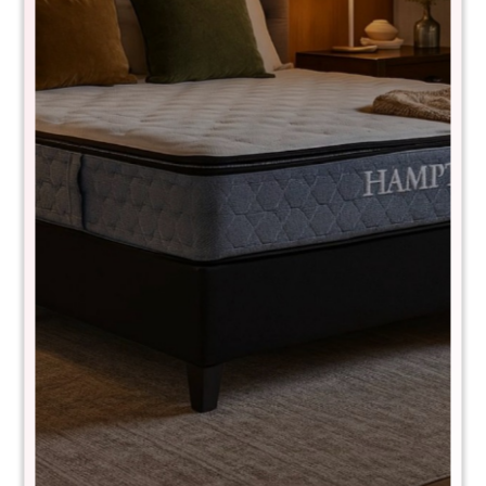
Aparador Linea Metro - Negro/Miel
CS96909
$
12.990
$
20.990
38
Alto: 80 cm
Largo: 170 cm
Profundidad: 40 cm
Es una pieza de estilo vanguardista, trae un toque de calidez
al ambiente, dejará su casa aún más elegante y sofisticada
Patas y frentes en madera maciza
Estructura en MDP premium
Rieles metálicos
Comprá con
hasta en 12 cuotas
+DETALLE