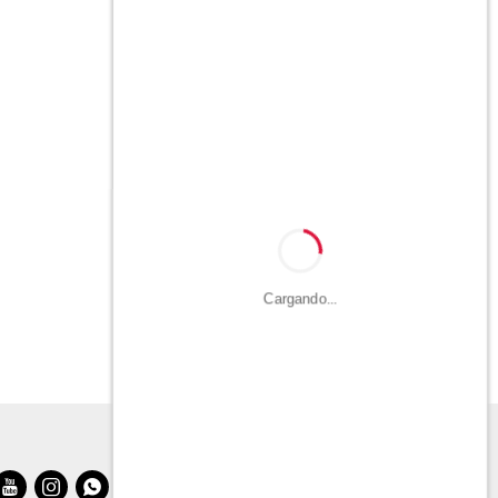
Cargando...


