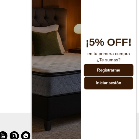
¡5% OFF!
en tu primera compra
¿Te sumas?
Registrarme
Iniciar sesión


