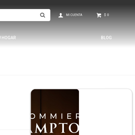
$
0
U HOGAR
BLOG