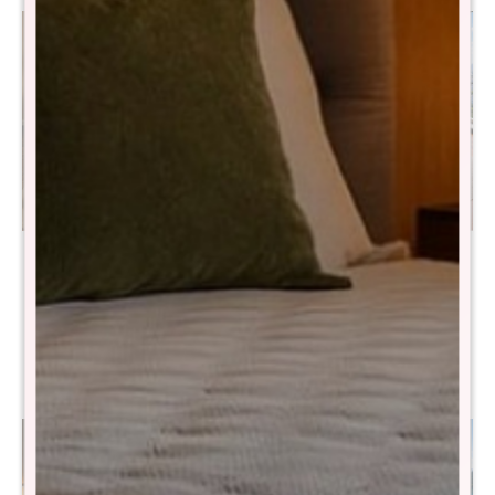
Sommier Extra King THM
Sommier King THM Hybrid
Platinum - Negro
Osmium Smart Box - Negro
$
36.790
$
48.990
$
73.690
$
97.990