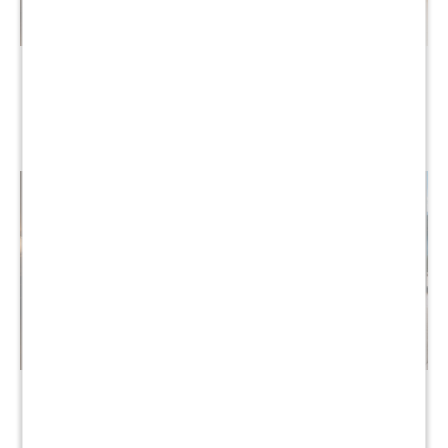
Sommier Baul 2 plazas THM
Sommier King THM
Mercury
Platinum Hybrid Box Baul
$
24.490
$
45.190
$
48.990
$
90.590
Sommier 2 plazas THM
Sommier 2 plazas THM
Hybrid Iridium
Bronze
$
17.890
$
17.990
$
35.990
$
35.990