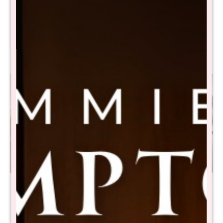
plaza 80x185 Bronze -
plaza 90x190 Bronze -
NEGRO
NEGRO
$
13.480
$
14.780
$
26.980
$
29.580
Sommier Queen THM
Sommier Queen THM
Palladium Smart Box Baul -
Palladium Smart Box -
Negro
Negro
$
34.495
$
26.495
$
68.990
$
52.990