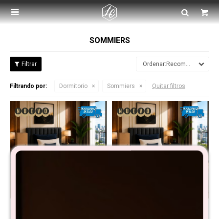

SOMMIERS
Recomendados
Filtrando por:
Dormitorio
Sommiers
Quitar filtros
Sommier Smartbox THM 1
Sommier Smartbox THM 1