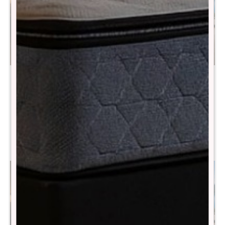
Sommier King THM Hybrid
Sommier Queen THM
Scandium Smart Box -
Hybrid Cobalt Smart Box
Negro
Baúl - Negro
$
31.980
$
35.090
$
63.980
$
64.490