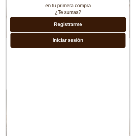
en tu primera compra
¿Te sumas?
Registrarme
Iniciar sesión
Box Baúl Sommier Extra
Sommier 1 Plaza THM
King THM Smartbox - Negro
Palladium 80X185 - Negro
$
20.990
$
14.690
$
41.990
$
29.390