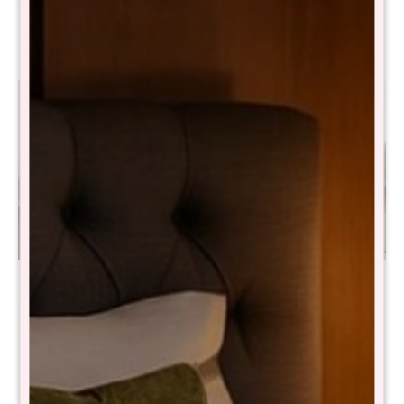
Sommier Plaza Y Media
Sommier King THM
THM Rhodium - Negro
Platinum Smartbox - Negro
$
15.690
$
33.190
$
31.390
$
66.490