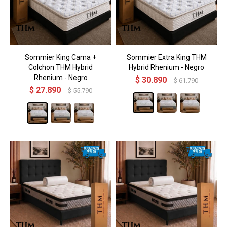
Sommier King Cama +
Sommier Extra King THM
Colchon THM Hybrid
Hybrid Rhenium - Negro
Rhenium - Negro
$
30.890
$
61.790
$
27.890
$
55.790