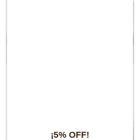
Box Baúl Sommier Queen
Box Baúl Sommier King
THM Smartbox - Negro
THM Smartbox - Gris
$
16.900
$
18.995
$
28.000
$
37.990
¡5% OFF!