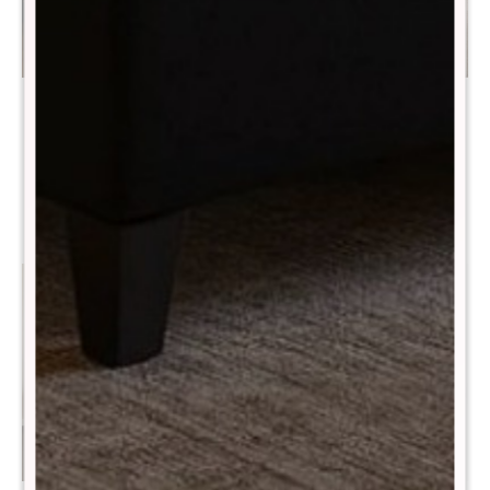
Sommier Queen THM
Colchón 2 plazas THM
Cobalt Smart Box - Gris
Hybrid Cobalt
$
24.180
$
15.790
$
48.400
$
31.490