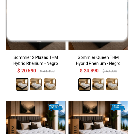
Sommier 2 Plazas THM
Sommier Queen THM
Hybrid Rhenium - Negro
Hybrid Rhenium - Negro
$
20.590
$
24.890
$
41.190
$
49.990