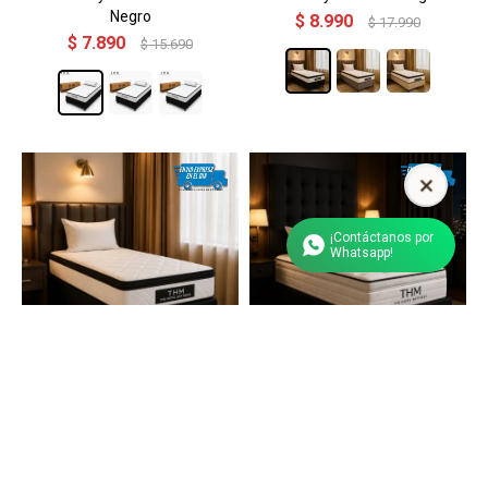
Negro
$
8.990
$
17.990
$
7.890
$
15.690
¡Contáctanos por
Whatsapp!
Sommier 1 Plaza THM
Sommier 1 Plaza THM
Mercury 90X190 - Negro
Rhodium 80X185 - Negro
$
9.490
$
8.190
$
18.990
$
16.380