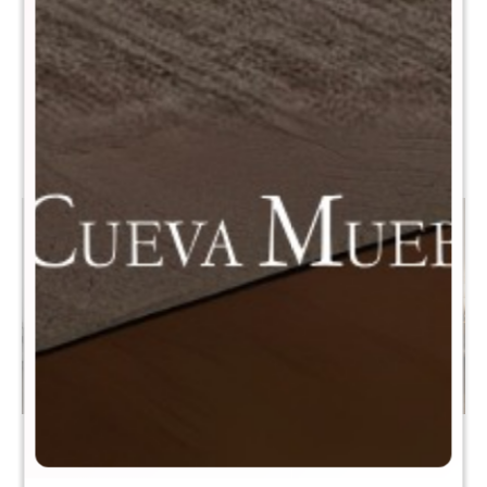
Sommier Baúl Smartbox
Sommier Baúl 1 plaza
THM 1 plaza 90x190 Bronze
Smartbox Memory Foam -
- Negro
Negro
$
17.990
$
15.990
$
29.990
Sommier Baúl 1 plaza
Sommier 2 Plazas THM
Smartbox Palladium
Hybrid Silver Smart Box Baúl
90X190 - Negro
- Negro