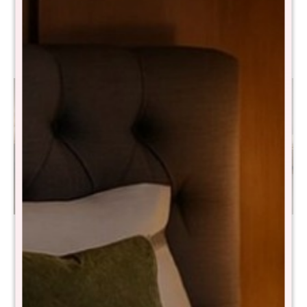
$
35.090
$
64.490
Sommier Queen THM
Box Baúl Sommier Queen
Hybrid Silver Smart Box Baúl
THM Smartbox - Negro
- Negro
$
16.900
$
28.000
$
31.990
$
63.990