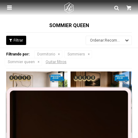

SOMMIER QUEEN
Recomendados
Filtrando por:
Dormitorio
Sommiers
Sommier queen
Quitar filtros