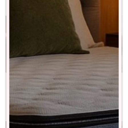
Sommier Queen THM
Sommier Queen THM
Hybrid Rhenium - Negro
Platinum - Negro
$
24.890
$
29.690
$
49.990
$
59.490