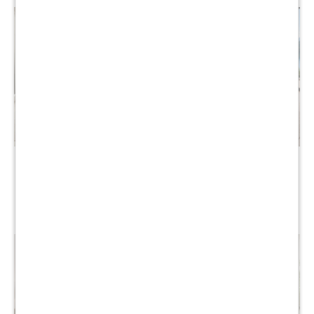
Sommier Queen THM
Sommier Queen THM
Hybrid Rhenium
Osmium
$
26.990
$
32.990
$
53.980
$
65.980