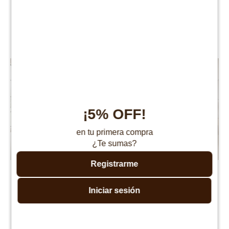
Sommier queen THM Hybrid
Sommier Queen THM
Palladium
Hybrid Rhodium
$
28.490
$
17.990
$
56.980
$
35.980
¡5% OFF!
en tu primera compra
¿Te sumas?
Registrarme
Sommier Queen THM
Sommier Baul Queen THM
Hybrid Rhenium con
Hybrid Rhenium Con
Iniciar sesión
Respaldo
Respaldo
$
31.990
$
38.990
$
63.980
$
77.980