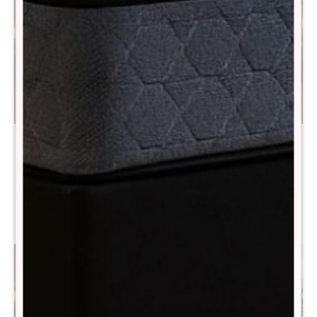
Sommier Queen THM
Sommier Queen THM
Hybrid Bronze - Negro
Hybrid Ruthenium - Negro
$
23.279
$
15.390
$
47.990
$
37.990