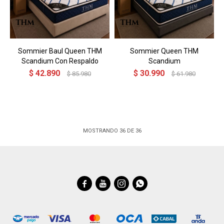
Sommier Baul Queen THM
Sommier Queen THM
Scandium Con Respaldo
Scandium
$
42.890
$
30.990
$
85.980
$
61.980
MOSTRANDO
36
DE
36



