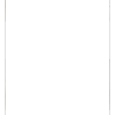
Sommier Queen THM
Sommier Queen THM
Hybrid Rhodium con
Hybrid Rhodium con
respaldo
respaldo
$
22.890
$
29.990
$
45.780
$
59.980