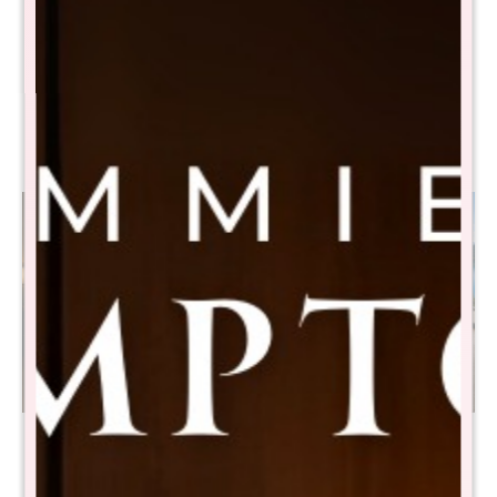
Sommier Queen THM
Sommier Queen THM
Palladium Smart Box Baul -
Palladium Smart Box -
Negro
Negro
$
34.495
$
26.495
$
68.990
$
52.990
Sommier Queen THM
Sommier Queen THM
Hybrid Cobalt Smart Box
Cobalt Smart Box - Gris
Baúl - Negro
$
24.180
$
48.400