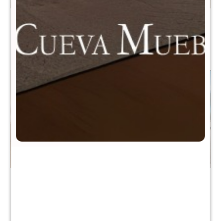
Sommier Queen THM
Sommier Baul Queen Hybrid
Hybrid Gold Con Respaldo
THM Gold Con Respaldo
$
31.990
$
38.990
$
63.980
$
77.980
Sommier Queen THM
Sommier queen THM Hybrid
Hybrid Gold
Iridium con Respaldo
$
31.990
$
29.990
$
63.980
$
59.980