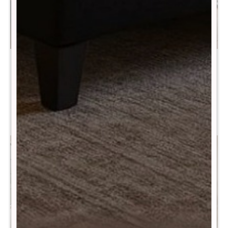
Sommier Queen THM
Sommier Queen THM
Hybrid Iridium - Negro
Hybrid Bronze
$
22.190
$
23.990
$
45.990
$
47.990