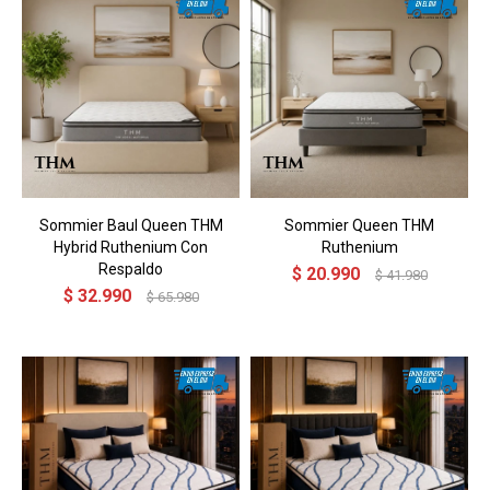
Sommier Baul Queen THM
Sommier Queen THM
Hybrid Ruthenium Con
Ruthenium
Respaldo
$
20.990
$
41.980
$
32.990
$
65.980