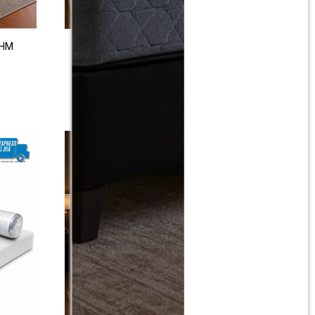
THM
Colchon de resortes Queen THM
Scandium
$
22.990
$
45.990