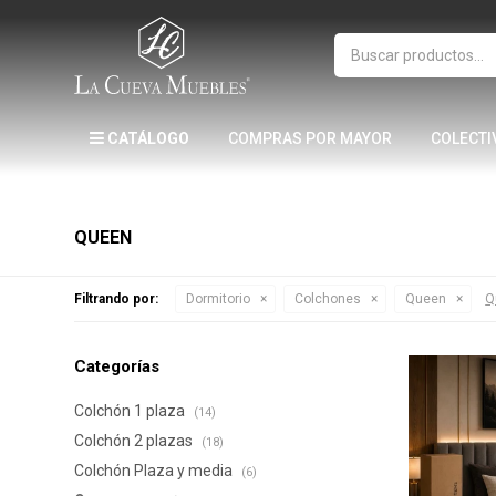
CATÁLOGO
COMPRAS POR MAYOR
COLECTI
QUEEN
Filtrando por:
Dormitorio
Colchones
Queen
Qu
Categorías
Colchón 1 plaza
(14)
Colchón 2 plazas
(18)
Colchón Plaza y media
(6)