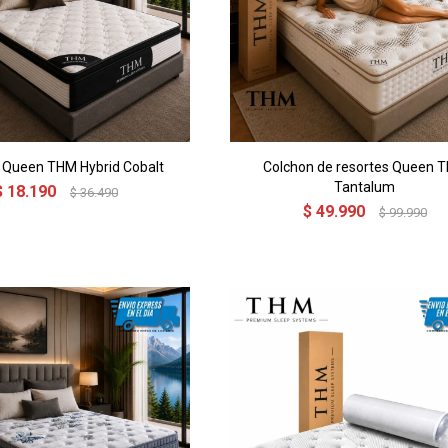
 Queen THM Hybrid Cobalt
Colchon de resortes Queen 
Tantalum
$
18.190
$
36.490
$
49.990
$
99.990