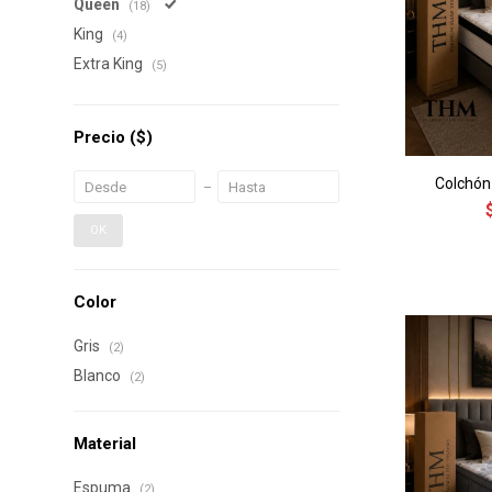
Queen
(18)
King
(4)
Extra King
(5)
Precio
($)
Colchón
OK
Color
Gris
(2)
Blanco
(2)
Material
Espuma
(2)