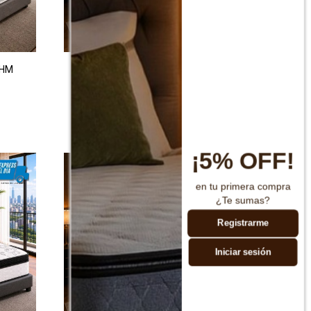
THM
Colchon de resortes King THM Rhenium
$
20.990
$
41.990
¡5% OFF!
en tu primera compra
¿Te sumas?
Registrarme
Iniciar sesión