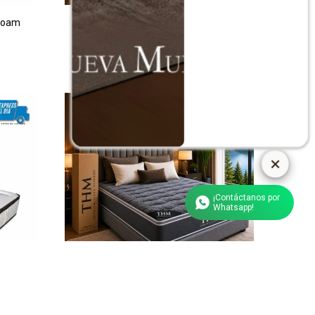
Foam
Colchon de resortes Queen THM Gold
$
18.990
$
37.990
¡Contáctanos por
Whatsapp!
THM
Colchon de resortes Queen THM Silver