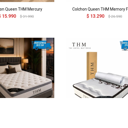
hon Queen THM Mercury
Colchon Queen THM Memory 
$
15.990
$
13.290
$
31.990
$
26.590
n de resortes Queen THM
Colchon de resortes Queen 
Rhodium
Palladium