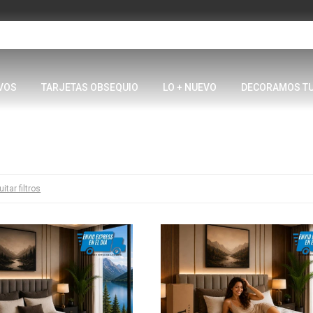
VOS
TARJETAS OBSEQUIO
LO + NUEVO
DECORAMOS T
itar filtros