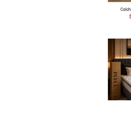
Colc
Colcho