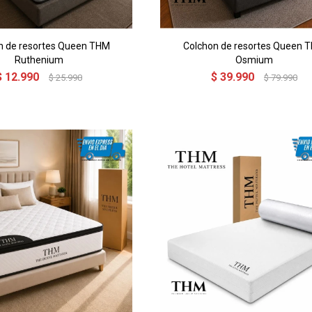
n de resortes Queen THM
Colchon de resortes Queen 
Ruthenium
Osmium
$
12.990
$
39.990
$
25.990
$
79.990