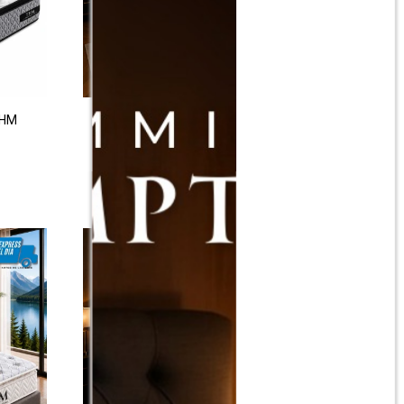
THM
Colchon de resortes Queen THM
Bronze
$
18.190
$
36.390