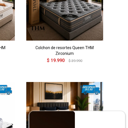
THM
Colchon de resortes Queen THM
Zirconium
$
19.990
$
39.990