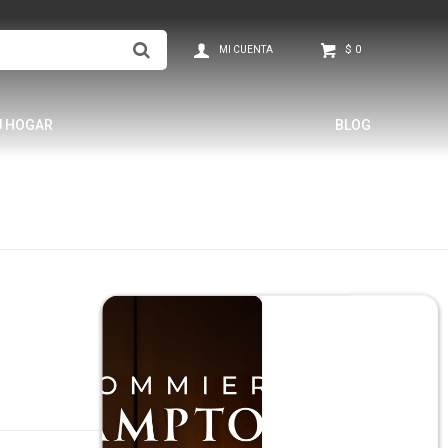
$
0
U HOGAR
BLOG