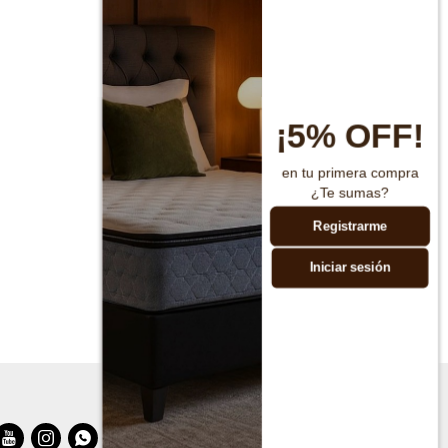
¡5% OFF!
en tu primera compra
¿Te sumas?
Registrarme
Iniciar sesión


