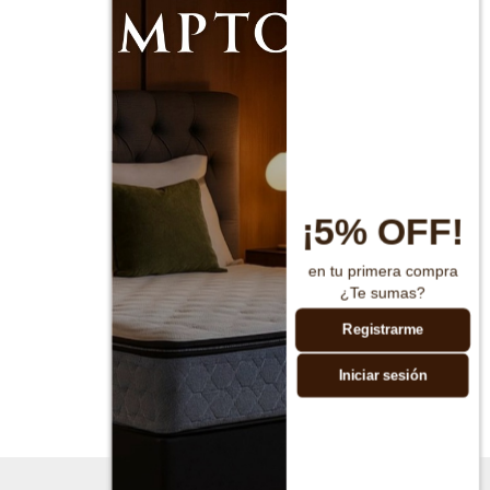
¡5% OFF!
en tu primera compra
¿Te sumas?
Registrarme
Iniciar sesión