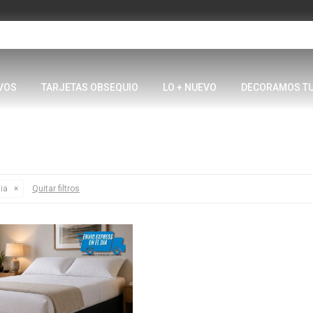
VOS
TARJETAS OBSEQUIO
LO + NUEVO
DECORAMOS T
ia
Quitar filtros