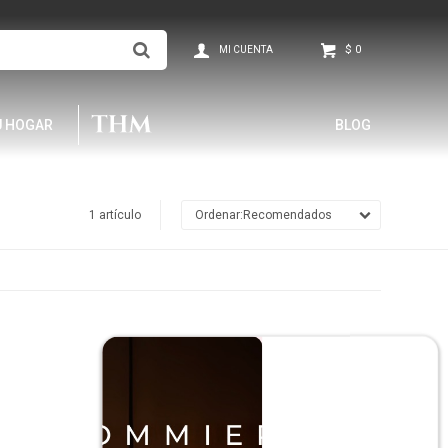
$
0
U HOGAR
BLOG
1 artículo
Recomendados