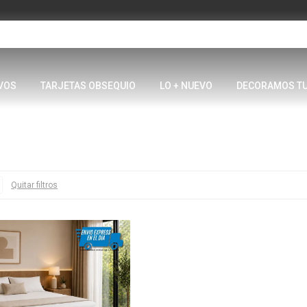
VOS
TARJETAS OBSEQUIO
LO + NUEVO
DECORAMOS T
Quitar filtros