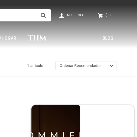
$
0
U HOGAR
BLOG
1 artículo
Recomendados