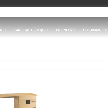
VOS
TARJETAS OBSEQUIO
LO + NUEVO
DECORAMOS T