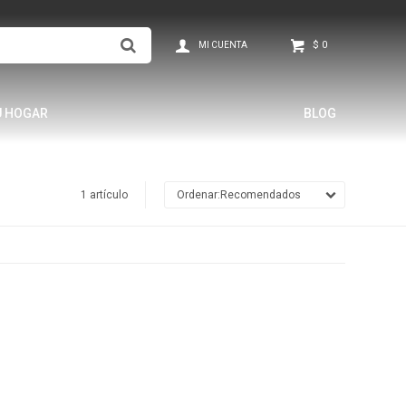
$
0
U HOGAR
BLOG
1 artículo
Recomendados