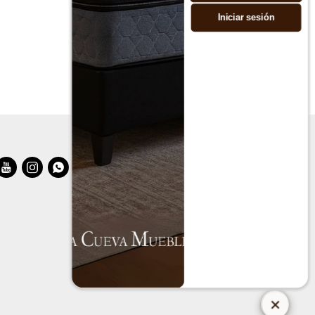
Iniciar sesión


