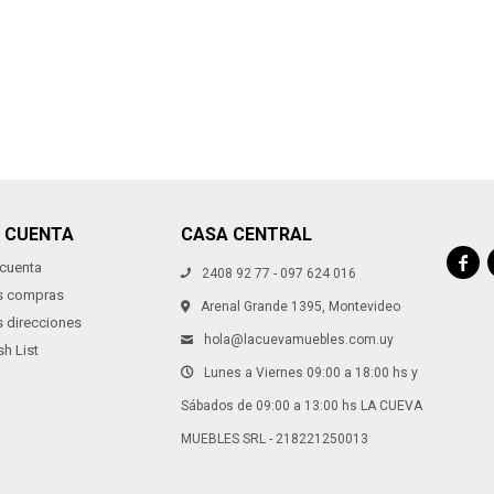
Continuar
Continuar
I CUENTA
CASA CENTRAL

 cuenta
2408 92 77 - 097 624 016
s compras
Arenal Grande 1395, Montevideo
s direcciones
hola@lacuevamuebles.com.uy
h List
Lunes a Viernes 09:00 a 18:00 hs y
Sábados de 09:00 a 13:00 hs LA CUEVA
MUEBLES SRL - 218221250013