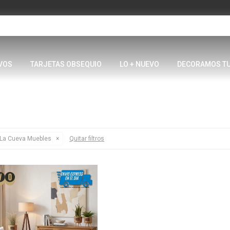
VOS
TARJETAS OBSEQUIO
LO + NUEVO
DECORAMOS T
La Cueva Muebles
Quitar filtros