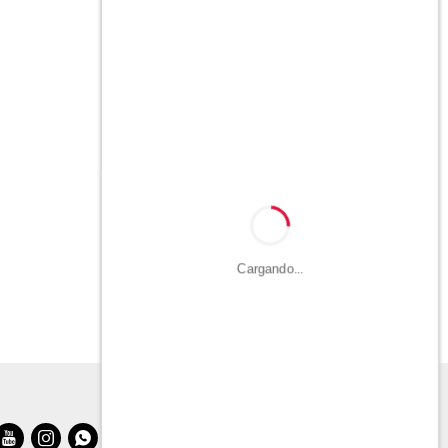
Cargando...


