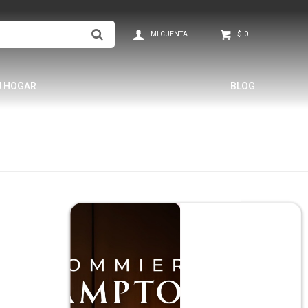
$
0
U HOGAR
BLOG