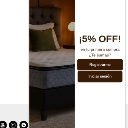
¡5% OFF!
en tu primera compra
¿Te sumas?
Registrarme
Iniciar sesión


