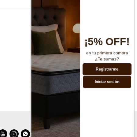
¡5% OFF!
en tu primera compra
¿Te sumas?
Registrarme
Iniciar sesión


