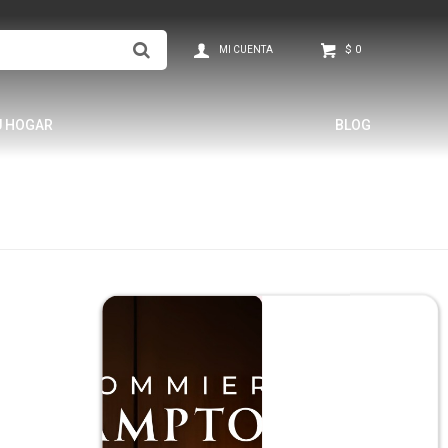
$
0
U HOGAR
BLOG