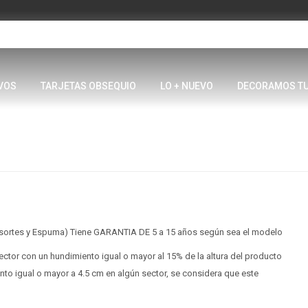
VOS
TARJETAS OBSEQUIO
LO + NUEVO
DECORAMOS T
esortes y Espuma) Tiene GARANTIA DE 5 a 15 años según sea el modelo
tor con un hundimiento igual o mayor al 15% de la altura del producto
nto igual o mayor a 4.5 cm en algún sector, se considera que este