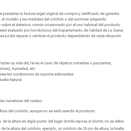
e presentar la factura legal original de compra y certificado de garantía.
 el modelo y las medidas del colchón o del sommier adquirido.
 cubre el deterioro común ocasionado por el uso habitual del producto.
 será evaluado por los técnicos del Departamento de Calidad de La Cueva
presa podrá reparar o cambiar el producto dependiendo de cada situación.
ten su vida útil, tal es el caso de objetos cortantes o punzantes,
nimas), humedad, etc.
osea las condiciones de soporte adecuadas.
uella Natural
las curvaturas del cuerpo.
tura del colchón, aunque no se esté usando el producto.
ia de la altura en algún punto del lugar donde reposa al dormir, no se debe
¡Sumate a la forma más ágil de comprar!
¡Sumate a la forma más ágil de comprar!
 la altura del colchón, ejemplo, un colchón de 20 cm de altura, la huella