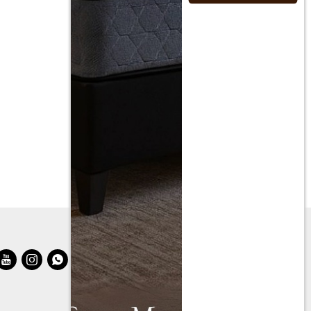


