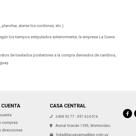
planchar, atarse los cordones, etc.).
según los tiempos estipulados anteriormente, la empresa La Cueva
costos de traslados posteriores a la compra derivados de cambios,
uguay.
I CUENTA
CASA CENTRAL

 cuenta
2408 92 77 - 097 624 016
s compras
Arenal Grande 1395, Montevideo
s direcciones
hola@lacuevamuebles.com.uy