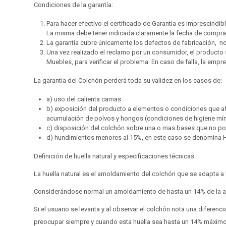
Condiciones de la garantía:
Para hacer efectivo el certificado de Garantía es imprescindibl
La misma debe tener indicada claramente la fecha de compra,
La garantía cubre únicamente los defectos de fabricación, no
Una vez realizado el reclamo por un consumidor, el producto
Muebles, para verificar el problema. En caso de falla, la em
La garantía del Colchón perderá toda su validez en los casos de:
a) uso del calienta camas.
b) exposición del producto a elementos o condiciones que afec
acumulación de polvos y hongos (condiciones de higiene mí
c) disposición del colchón sobre una o mas bases que no p
d) hundimientos menores al 15%, en este caso se denomina H
Definición de huella natural y especificaciones técnicas:
La huella natural es el amoldamiento del colchón que se adapta a 
Considerándose normal un amoldamiento de hasta un 14% de la al
Si el usuario se levanta y al observar el colchón nota una diferenc
preocupar siempre y cuando esta huella sea hasta un 14% máximo de