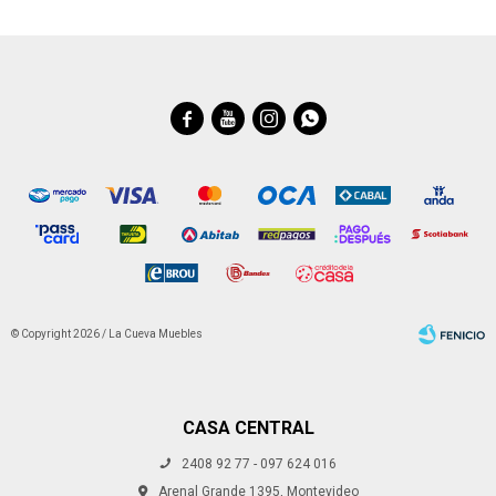




© Copyright 2026 / La Cueva Muebles
CASA CENTRAL
2408 92 77 - 097 624 016
Fenicio
Arenal Grande 1395, Montevideo