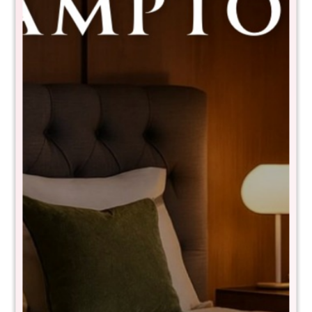
Sommier Queen THM Mercury -
Gris
RSF-2F4-160X200+BLC1601
$
15.990
$
39.990
60
- NIVEL DE FIRMEZA EN ESCALA DEL 1 al 10: 8
- Tela de toque suave y fresco
- 100% espuma
- Pillow top
- Reversible
- Garantía 5 años