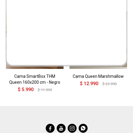
Cama SmartBox THM
Cama Queen Marshmallow
Queen 160x200 cm - Negro
$
12.990
$
23.990
$
5.990
$
11.990



