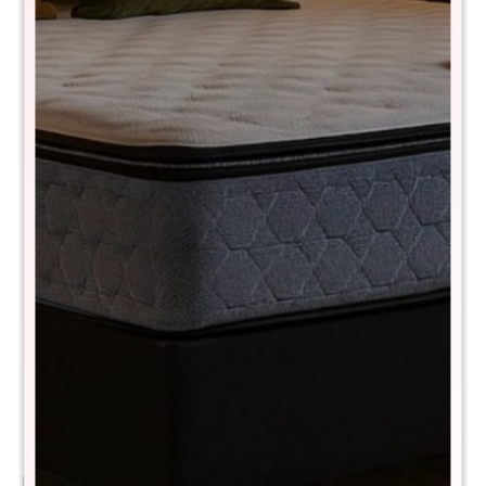
Comprá con
hasta en 12 cuotas
+DETALLE
¡ME INTERESA!
Variantes:
Avisar cuando haya stock
Métodos y costos de envío
Descripción
El colchón THM Mercury ofrece confort adaptativo para quienes