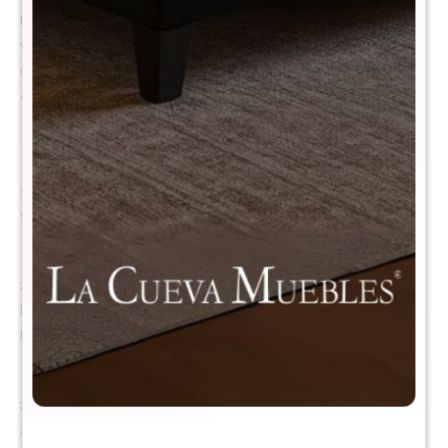
buscan un descanso reparador. Su estructura de espuma
viscoelástica de alta densidad brinda una superficie de apoyo suave,
reduciendo los puntos de presión y manteniendo la correcta
alineación de la columna durante toda la noche.
1. Reversible: Podés dar vuelta el colchón regularmente para prolongar
su vida útil. Es como tener dos colchones en uno, manteniendo
siempre el mismo nivel de confort y firmeza.
2. Estructura 100% de espuma: Más liviano, cómodo y silencioso que
los colchones de resortes. Su espuma de calidad se adapta al cuerpo,
brindando una sensación suave y uniforme durante el descanso.
3. Económico y accesible: Ideal para quienes tienen un presupuesto
ajustado y buscan una opción práctica sin renunciar al confort ni a la