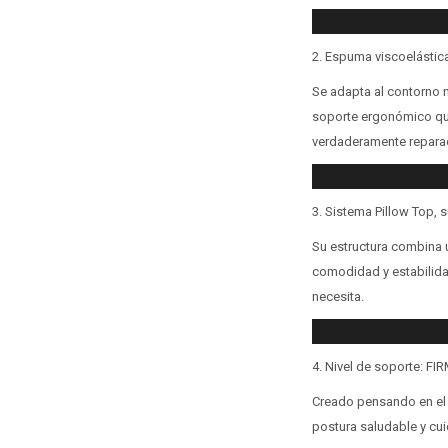
2. Espuma viscoelástic
Se adapta al contorno n
soporte ergonómico que
verdaderamente repara
3. Sistema Pillow Top, 
Su estructura combina u
comodidad y estabilida
necesita.
4. Nivel de soporte: FI
Creado pensando en el 
postura saludable y cui