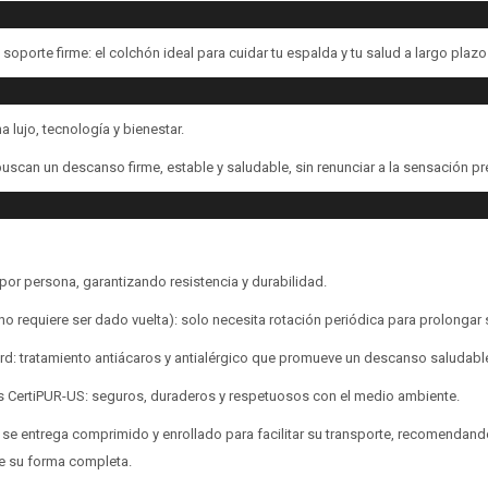
Continuar
Continuar
porte firme: el colchón ideal para cuidar tu espalda y tu salud a largo plazo
lujo, tecnología y bienestar.
uscan un descanso firme, estable y saludable, sin renunciar a la sensación p
por persona, garantizando resistencia y durabilidad.
no requiere ser dado vuelta): solo necesita rotación periódica para prolongar su
rd: tratamiento antiácaros y antialérgico que promueve un descanso saludabl
dos CertiPUR-US: seguros, duraderos y respetuosos con el medio ambiente.
 se entrega comprimido y enrollado para facilitar su transporte, recomendando
e su forma completa.