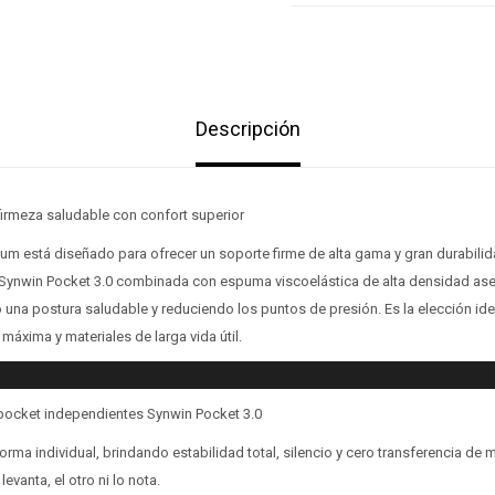
Descripción
firmeza saludable con confort superior
num está diseñado para ofrecer un soporte firme de alta gama y gran durabili
 Synwin Pocket 3.0 combinada con espuma viscoelástica de alta densidad a
 una postura saludable y reduciendo los puntos de presión. Es la elección id
máxima y materiales de larga vida útil.
 pocket independientes Synwin Pocket 3.0
orma individual, brindando estabilidad total, silencio y cero transferencia de 
evanta, el otro ni lo nota.