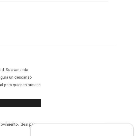
dad. Su avanzada
segura un descanso
eal para quienes buscan
movimiento. Ideal para