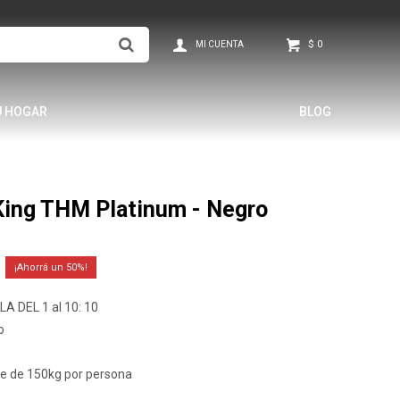
$
0
U HOGAR
BLOG
King THM Platinum - Negro
50
A DEL 1 al 10: 10
o
re de 150kg por persona