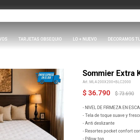
VOS
TARJETAS OBSEQUIO
LO + NUEVO
DECORAMOS T
Sommier Extra 
ML4-200X200+BLC2000
$
36.790
$
73.690
- NIVEL DE FIRMEZA EN ESCAL
- Tela de toque suave y fresc
- Anti deslizante
- Resortes pocket confort co
- Pillow top