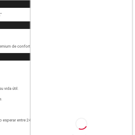
.”
remium de confort.
 vida útil.
e.
 esperar entre 24 y 48