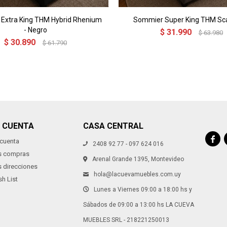
Extra King THM Hybrid Rhenium
Sommier Super King THM S
- Negro
$
31.990
$
63.980
$
30.890
$
61.790
I CUENTA
CASA CENTRAL

 cuenta
2408 92 77 - 097 624 016
s compras
Arenal Grande 1395, Montevideo
s direcciones
hola@lacuevamuebles.com.uy
h List
Lunes a Viernes 09:00 a 18:00 hs y
Sábados de 09:00 a 13:00 hs LA CUEVA
MUEBLES SRL - 218221250013