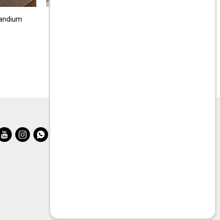
candium
Sommier Super King THM Hybrid Rhenium
$
32.990
$
65.980


