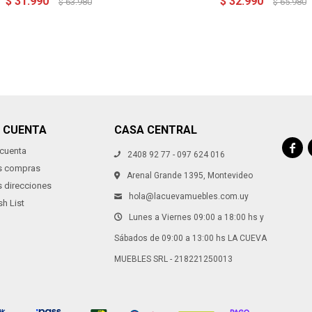
$
31.990
$
32.990
$
63.980
$
65.980
I CUENTA
CASA CENTRAL

 cuenta
2408 92 77 - 097 624 016
s compras
Arenal Grande 1395, Montevideo
s direcciones
hola@lacuevamuebles.com.uy
h List
Lunes a Viernes 09:00 a 18:00 hs y
Sábados de 09:00 a 13:00 hs LA CUEVA
MUEBLES SRL - 218221250013