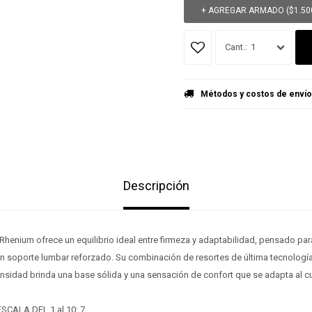
+ AGREGAR ARMADO (
$
1.50
1
Métodos y costos de envío
Descripción
¡Sumate a la forma más ágil de comprar!
¡Sumate a la forma más ágil de comprar!
Rhenium ofrece un equilibrio ideal entre firmeza y adaptabilidad, pensado pa
Comprá en 3 cuotas sin recargo o hasta en 12
Comprá en 3 cuotas sin recargo o hasta en 12
 soporte lumbar reforzado. Su combinación de resortes de última tecnologí
cuotas * ¡Solo con tu cédula!
cuotas * ¡Solo con tu cédula!
ensidad brinda una base sólida y una sensación de confort que se adapta al c
* sujeto aprobación crediticia.
* sujeto aprobación crediticia.
Verifica si estás calificado para comprar con Pago
Verifica si estás calificado para comprar con Pago
Comprá ahora y Pagá
Comprá ahora y Pagá
SCALA DEL 1 al 10: 7
Después:
Después: