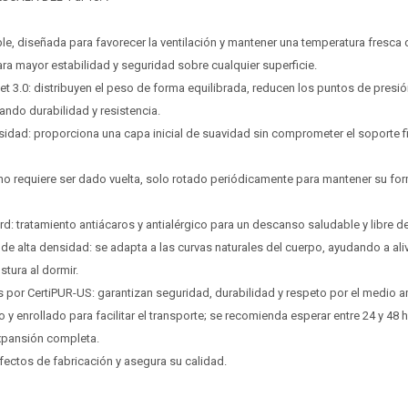
Después, hasta en 12
Después, hasta en 12
Estás calificado para comprar usando Pago
Estás calificado para comprar usando Pago
Cédula de identidad
Cédula de identidad
cuotas y sin tocar tu
cuotas y sin tocar tu
Después.
Después.
Ups!
Ups!
able, diseñada para favorecer la ventilación y mantener una temperatura fresca 
tarjeta de crédito
tarjeta de crédito
¡Algo salió mal!
¡Algo salió mal!
Parece que no tenes oferta, lamentamos el
Parece que no tenes oferta, lamentamos el
ara mayor estabilidad y seguridad sobre cualquier superficie.
¡Tenés hasta
¡Tenés hasta
para comprar en las cuotas que
para comprar en las cuotas que
Celular
Celular
inconveniente, por cualquier duda contactanos
inconveniente, por cualquier duda contactanos
Por favor intenta nuevamente mas tarde.
Por favor intenta nuevamente mas tarde.
prefieras!
prefieras!
t 3.0: distribuyen el peso de forma equilibrada, reducen los puntos de presi
en
en
preguntas@pagodespues.com.uy
preguntas@pagodespues.com.uy
Elegí tus productos preferidos
Elegí tus productos preferidos
ndo durabilidad y resistencia.
Fecha de nacimiento
Fecha de nacimiento
Elegí Pago Después como metodo de pago
Elegí Pago Después como metodo de pago
nsidad: proporciona una capa inicial de suavidad sin comprometer el soporte f
* sujeto a aprobación crediticia. El monto disponible
* sujeto a aprobación crediticia. El monto disponible
Día
Día
Mes
Mes
Año
Año
puede variar por comercio
puede variar por comercio
 no requiere ser dado vuelta, solo rotado periódicamente para mantener su for
Continuar
Continuar
rd: tratamiento antiácaros y antialérgico para un descanso saludable y libre d
de alta densidad: se adapta a las curvas naturales del cuerpo, ayudando a aliv
stura al dormir.
os por CertiPUR-US: garantizan seguridad, durabilidad y respeto por el medio 
y enrollado para facilitar el transporte; se recomienda esperar entre 24 y 48 h
xpansión completa.
fectos de fabricación y asegura su calidad.