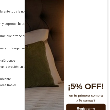
durante toda la noche.
ón y soportan hasta 150
irme que ofrece el
ma y prolongar su vida
e alérgenos.
iar la presión en zonas
ambiente.
¡5% OFF!
oras tras el
en tu primera compra
¿Te sumas?
Registrarme