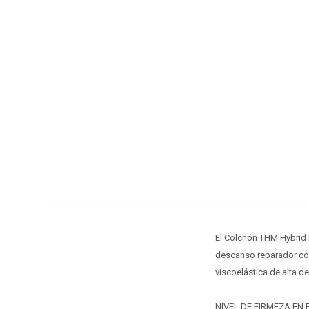
El Colchón THM Hybrid 
descanso reparador con
viscoelástica de alta d
NIVEL DE FIRMEZA EN E