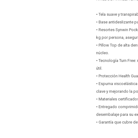
• Tela suave y transpir
• Base antideslizante p
• Resortes Synwin Pocke
kg por persona, asegura
• Pillow Top de alta de
núcleo.
• Tecnología Turn Free:
útil.
• Protección Health Gua
• Espuma viscoelástica 
clave y mejorando la po
• Materiales certificad
• Entregado comprimido 
desembalaje para su e
• Garantía que cubre de