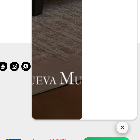
$
34.990
$
69.980


