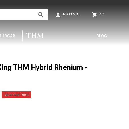
$
0
U HOGAR
BLOG
King THM Hybrid Rhenium -
50