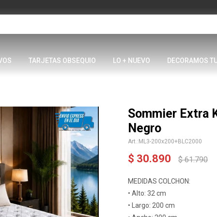
VOS
TARJETAS OBSEQUIO
LO + NUEVO
DECORAMOS T
Sommier Extra 
Negro
ML3-200x200+BLC2000
$
30.890
$
61.790
MEDIDAS COLCHON:
• Alto: 32 cm
• Largo: 200 cm