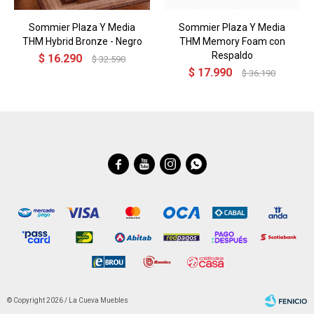
Sommier Plaza Y Media
Sommier Plaza Y Media
THM Hybrid Bronze - Negro
THM Memory Foam con
Respaldo
$
16.290
$
32.590
$
17.990
$
36.190




© Copyright 2026 / La Cueva Muebles