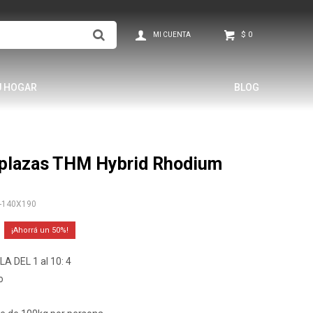
$
0
U HOGAR
BLOG
 plazas THM Hybrid Rhodium
-140X190
50
A DEL 1 al 10: 4
o