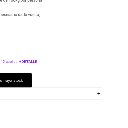
re de 100kg por persona
 necesario darlo vuelta)
 12 cuotas
+DETALLE
ESA!
o haya stock