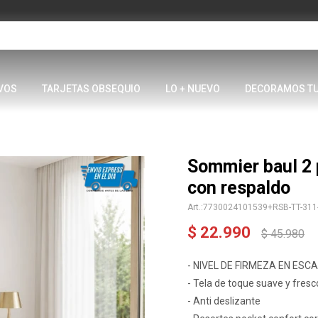
VOS
TARJETAS OBSEQUIO
LO + NUEVO
DECORAMOS T
Sommier baul 2
con respaldo
7730024101539+RSB-TT-311
$
22.990
$
45.980
- NIVEL DE FIRMEZA EN ESCAL
- Tela de toque suave y fresc
- Anti deslizante