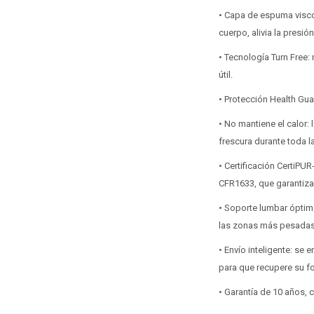
• Capa de espuma viscoe
cuerpo, alivia la presió
• Tecnología Turn Free:
útil.
• Protección Health Gua
• No mantiene el calor:
frescura durante toda l
• Certificación CertiP
CFR1633, que garantiza 
• Soporte lumbar óptimo
las zonas más pesadas
• Envío inteligente: se
para que recupere su fo
• Garantía de 10 años,