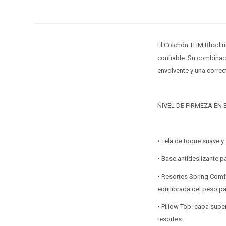
El Colchón THM Rhodiu
confiable. Su combinac
envolvente y una correc
NIVEL DE FIRMEZA EN E
• Tela de toque suave y
• Base antideslizante p
• Resortes Spring Comfo
equilibrada del peso par
• Pillow Top: capa sup
resortes.