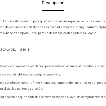
Descripción
m Hybrid está diseñado para quienes buscan una experiencia de descanso s
ión de espuma viscoelástica de alta calidad y resortes Spring Comfort 2.0 pr
ta alineación corporal, ideal para un descanso prolongado y saludable.
SCALA DEL 1 al 10: 4
 fresco, con excelente ventilación para mantener la temperatura estable durant
ara mayor estabilidad en cualquier superficie.
rt 2.0: ofrecen soporte firme y duradero, soportando hasta 100 kg por person
a aliviar los puntos de presión.
¡Sumate a la forma más ágil de comprar!
¡Sumate a la forma más ágil de comprar!
Comprá en 3 cuotas sin recargo o hasta en 12
Comprá en 3 cuotas sin recargo o hasta en 12
erior acolchada que brinda una primera sensación suave, sin comprometer el s
cuotas * ¡Solo con tu cédula!
cuotas * ¡Solo con tu cédula!
* sujeto aprobación crediticia.
* sujeto aprobación crediticia.