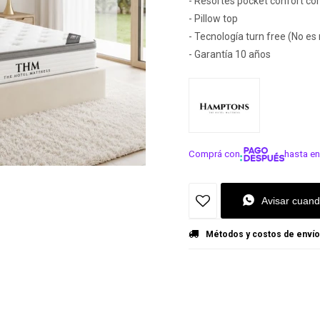
- Resortes pocket confort co
- Pillow top
- Tecnología turn free (No es
- Garantía 10 años
Comprá con
hasta en
¡ME INTER
Avisar cuand
Métodos y costos de envío