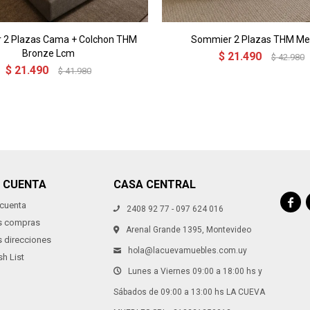
 2 Plazas Cama + Colchon THM
Sommier 2 Plazas THM Me
Bronze Lcm
$
21.490
$
42.980
$
21.490
$
41.980
I CUENTA
CASA CENTRAL

 cuenta
2408 92 77 - 097 624 016
s compras
Arenal Grande 1395, Montevideo
s direcciones
hola@lacuevamuebles.com.uy
h List
Lunes a Viernes 09:00 a 18:00 hs y
Sábados de 09:00 a 13:00 hs LA CUEVA