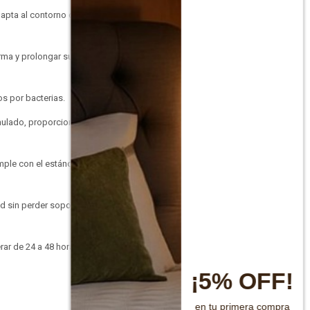
apta al contorno del
rma y prolongar su vida
os por bacterias.
cumulado, proporcionando
mple con el estándar
d sin perder soporte en
erar de 24 a 48 horas
¡5% OFF!
en tu primera compra