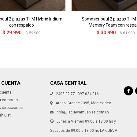
aul 2 plazas THM Hybrid Iridium
Sommier baul 2 plazas THM 
con respaldo
Memory Foam con respa
$
29.990
$
30.990
$
59.980
$
61.980
I CUENTA
CASA CENTRAL

 cuenta
2408 92 77 - 097 624 016
s compras
Arenal Grande 1395, Montevideo
s direcciones
hola@lacuevamuebles.com.uy
h List
Lunes a Viernes 09:00 a 18:00 hs y
Sábados de 09:00 a 13:00 hs LA CUEVA