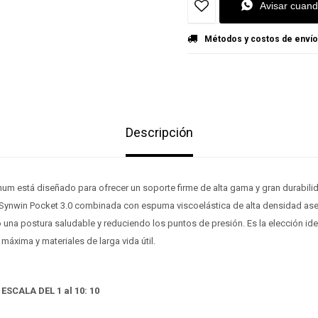
Avisar cuand
Métodos y costos de envío
Descripción
num está diseñado para ofrecer un soporte firme de alta gama y gran durabil
 Synwin Pocket 3.0 combinada con espuma viscoelástica de alta densidad a
 una postura saludable y reduciendo los puntos de presión. Es la elección id
máxima y materiales de larga vida útil.
¡Sumate a la forma más ágil de comprar!
¡Sumate a la forma más ágil de comprar!
ESCALA DEL 1 al 10: 10
Comprá en 3 cuotas sin recargo o hasta en 12
Comprá en 3 cuotas sin recargo o hasta en 12
cuotas * ¡Solo con tu cédula!
cuotas * ¡Solo con tu cédula!