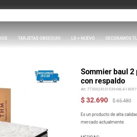
VOS
TARJETAS OBSEQUIO
LO + NUEVO
DECORAMOS T
Sommier baul 2
con respaldo
7730024101539+ML4-140X1
$
32.690
$
65.480
Es un producto de alta cali
mercado actualmente.