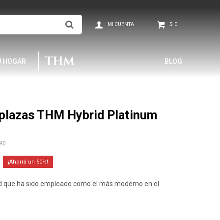
$
0
U HOGAR
BLOG
 plazas THM Hybrid Platinum
90
50
dad que ha sido empleado como el más moderno en el