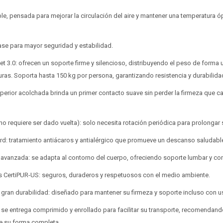
* sujeto aprobación crediticia.
* sujeto aprobación crediticia.
Verifica si estás calificado para comprar con Pago
Verifica si estás calificado para comprar con Pago
Comprá ahora y Pagá
Comprá ahora y Pagá
able, pensada para mejorar la circulación del aire y mantener una temperatura ó
Después:
Después:
Después, hasta en 12
Después, hasta en 12
Estás calificado para comprar usando Pago
Estás calificado para comprar usando Pago
Cédula de identidad
Cédula de identidad
cuotas y sin tocar tu
cuotas y sin tocar tu
Después.
Después.
Ups!
Ups!
base para mayor seguridad y estabilidad.
tarjeta de crédito
tarjeta de crédito
¡Algo salió mal!
¡Algo salió mal!
Parece que no tenes oferta, lamentamos el
Parece que no tenes oferta, lamentamos el
¡Tenés hasta
¡Tenés hasta
para comprar en las cuotas que
para comprar en las cuotas que
Celular
Celular
t 3.0: ofrecen un soporte firme y silencioso, distribuyendo el peso de forma 
inconveniente, por cualquier duda contactanos
inconveniente, por cualquier duda contactanos
Por favor intenta nuevamente mas tarde.
Por favor intenta nuevamente mas tarde.
prefieras!
prefieras!
en
en
preguntas@pagodespues.com.uy
preguntas@pagodespues.com.uy
as. Soporta hasta 150 kg por persona, garantizando resistencia y durabilida
Elegí tus productos preferidos
Elegí tus productos preferidos
Fecha de nacimiento
Fecha de nacimiento
uperior acolchada brinda un primer contacto suave sin perder la firmeza que ca
Elegí Pago Después como metodo de pago
Elegí Pago Después como metodo de pago
* sujeto a aprobación crediticia. El monto disponible
* sujeto a aprobación crediticia. El monto disponible
Día
Día
Mes
Mes
Año
Año
puede variar por comercio
puede variar por comercio
no requiere ser dado vuelta): solo necesita rotación periódica para prolongar su
Continuar
Continuar
rd: tratamiento antiácaros y antialérgico que promueve un descanso saludabl
 avanzada: se adapta al contorno del cuerpo, ofreciendo soporte lumbar y co
dos CertiPUR-US: seguros, duraderos y respetuosos con el medio ambiente.
y gran durabilidad: diseñado para mantener su firmeza y soporte incluso con us
 se entrega comprimido y enrollado para facilitar su transporte, recomendando
e su forma completa.