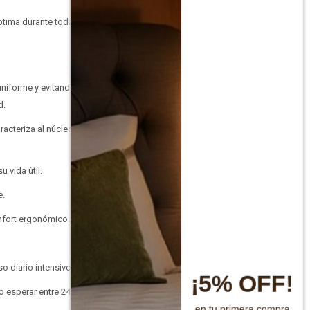
ptima durante toda la
uniforme y evitando
d.
racteriza al núcleo del
 vida útil.
e.
nfort ergonómico.
o diario intensivo.
¡5% OFF!
 esperar entre 24 y 48
en tu primera compra