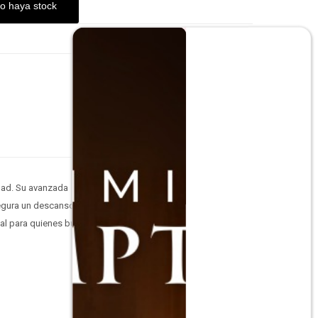
o haya stock
idad. Su avanzada
segura un descanso
eal para quienes buscan