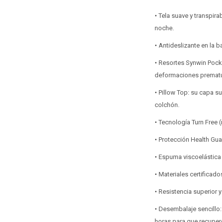
• Tela suave y transpir
noche.
• Antideslizante en la 
• Resortes Synwin Pocke
deformaciones prematur
• Pillow Top: su capa s
colchón.
• Tecnología Turn Free (
• Protección Health Gua
• Espuma viscoelástica
• Materiales certifica
• Resistencia superior 
• Desembalaje sencillo:
horas para que recuper