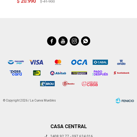
$
20.990
$
41.900




© Copyright 2026 / La Cueva Muebles
CASA CENTRAL
2408 92 77 - 097 624 016