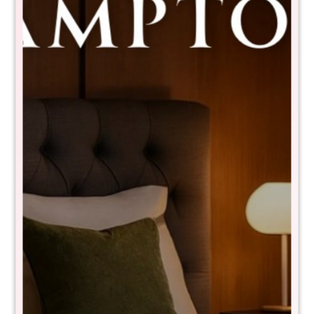
Sommier 2 Plazas THM Ruthenium
con Respaldo
7730024101492+RSB-DB-140X190
$
22.990
$
45.980
50
- NIVEL DE FIRMEZA EN ESCALA DEL 1 al 10: 7
- Tela de toque suave y fresco
- Anti deslizante
- Resortes bonnel de 130kg por persona
- Pillow top
- Tecnología turn free (No es necesario darlo vuelta)
- Garantía 10 años