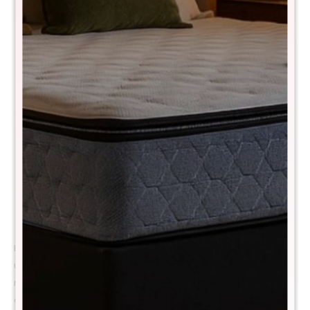
Comprá con
hasta en 12 cuotas
+DETALLE
¡ME INTERESA!
Avisar cuando haya stock
Métodos y costos de envío
Descripción
El Colchón THM Hybrid Ruthenium está pensado para quienes buscan
un soporte firme y un confort equilibrado. Su estructura combina
resortes de alta tecnología con espuma viscoelástica, brindando
estabilidad, durabilidad y una experiencia de descanso envolvente,