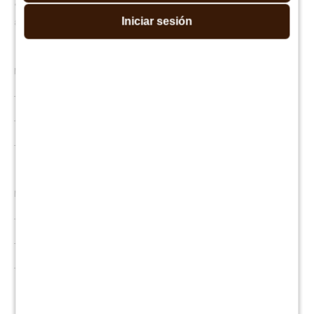
• Garantía de 10 años, cubriendo defectos de fabricación y
Iniciar sesión
asegurando su calidad.
MEDIDAS:
- Alto: 25 cm
- Largo: 190 cm
- Ancho: 140 cm
MEDIDAS BOX:
- Alto: 28 cm
- Ancho: 157 cm
- Largo: 214 cm