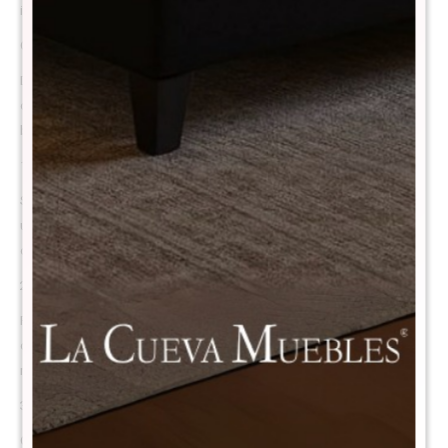
ideal para mantener una postura correcta durante toda la noche.
Confort y calidad al mejor precio
Disfrutá un descanso placentero sin gastar de más con este colchón
de resortes de excelente relación calidad-precio, ideal para quienes
buscan comodidad, suavidad y durabilidad a un precio accesible.
1. Más espuma, más confort
Su interior está relleno con mayor cantidad de espuma, lo que brinda
una sensación suave, mullida y cómoda al dormir. Perfecto para
quienes disfrutan de un colchón con una superficie más acogedora.
2. Opción económica y accesible
Pensado para quienes tienen un presupuesto ajustado pero no
quieren renunciar al descanso. Este modelo ofrece un excelente
rendimiento por su costo, sin sacrificar la calidad.
3. Diseño equilibrado y atractivo
Combina buen confort, apariencia moderna y precio justo. Un colchón