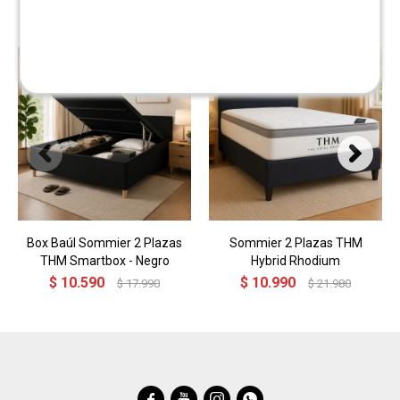
Box Baúl Sommier 2 Plazas
Sommier 2 Plazas THM
THM Smartbox - Negro
Hybrid Rhodium
$
10.590
$
10.990
$
17.990
$
21.980



