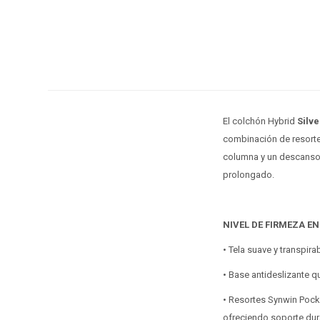
El colchón Hybrid
Silv
combinación de resorte
columna y un descanso 
prolongado.
NIVEL DE FIRMEZA EN 
• Tela suave y transpir
• Base antideslizante q
• Resortes Synwin Pocke
ofreciendo soporte dur