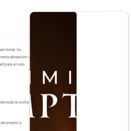
d inicial. Su
ecta alineación de la
dad para un uso
nte toda la noche.
 de presión y