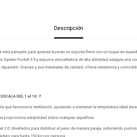
Descripción
er
está pensado para quienes buscan un soporte firme con un toque de suavida
s Synwin Pocket 3.0 y espuma viscoelástica de alta densidad asegura una corr
reparador. Gracias a sus materiales de calidad, ofrece resistencia y comodi
ESCALA DEL 1 al 10: 7
able que favorece la ventilación, ayudando a mantener la temperatura ideal dura
¡Sumate a la forma más ágil de comprar!
¡Sumate a la forma más ágil de comprar!
ue proporciona estabilidad sobre cualquier superficie.
Comprá en 3 cuotas sin recargo o hasta en 12
Comprá en 3 cuotas sin recargo o hasta en 12
t 3.0: diseñados para distribuir el peso de manera pareja, reduciendo puntos
cuotas * ¡Solo con tu cédula!
cuotas * ¡Solo con tu cédula!
adero para hasta 150 kg por persona.