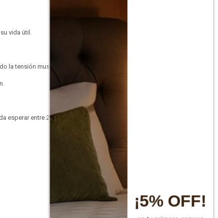
u vida útil.
do la tensión muscular.
n.
da esperar entre 24 y 48
¡5% OFF!