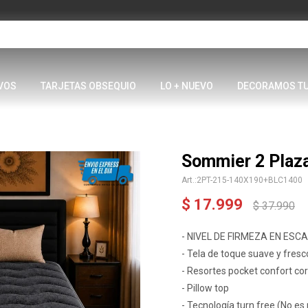
VOS
TARJETAS OBSEQUIO
LO + NUEVO
DECORAMOS T
Sommier 2 Plaza
2PT-215-140X190+BLC1400
$
17.999
$
37.990
- NIVEL DE FIRMEZA EN ESCAL
- Tela de toque suave y fresc
- Resortes pocket confort co
- Pillow top
- Tecnología turn free (No es