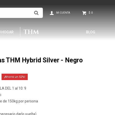
$
0
U HOGAR
BLOG
s THM Hybrid Silver - Negro
52
A DEL 1 al 10: 9
o
re de 150kg por persona
 necesario darlo vuelta)