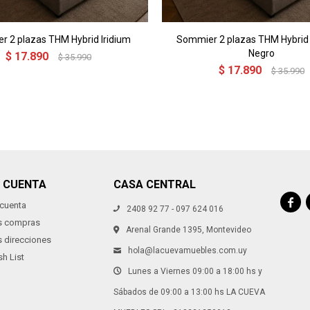
 2 plazas THM Hybrid Iridium
Sommier 2 plazas THM Hybrid I
Negro
$
17.890
$
35.990
$
17.890
$
35.990
I CUENTA
CASA CENTRAL

 cuenta
2408 92 77 - 097 624 016
s compras
Arenal Grande 1395, Montevideo
s direcciones
hola@lacuevamuebles.com.uy
h List
Lunes a Viernes 09:00 a 18:00 hs y
Sábados de 09:00 a 13:00 hs LA CUEVA