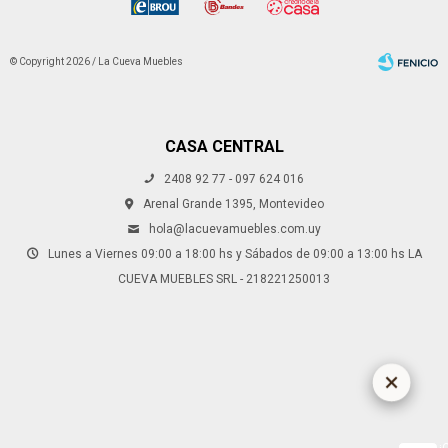
© Copyright 2026 / La Cueva Muebles
CASA CENTRAL
2408 92 77 - 097 624 016
Fenicio
Arenal Grande 1395, Montevideo
hola@lacuevamuebles.com.uy
Lunes a Viernes 09:00 a 18:00 hs y Sábados de 09:00 a 13:00 hs LA
CUEVA MUEBLES SRL - 218221250013