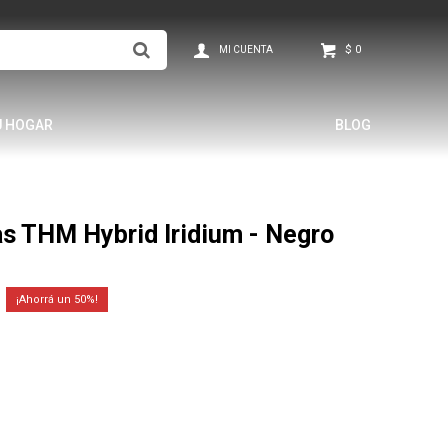
$
0
U HOGAR
BLOG
s THM Hybrid Iridium - Negro
50