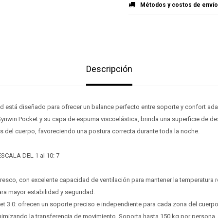
Métodos y costos de envío
Descripción
id está diseñado para ofrecer un balance perfecto entre soporte y confort ada
 Synwin Pocket y su capa de espuma viscoelástica, brinda una superficie de d
s del cuerpo, favoreciendo una postura correcta durante toda la noche.
SCALA DEL 1 al 10: 7
¡Sumate a la forma más ágil de comprar!
¡Sumate a la forma más ágil de comprar!
Comprá en 3 cuotas sin recargo o hasta en 12
Comprá en 3 cuotas sin recargo o hasta en 12
 fresco, con excelente capacidad de ventilación para mantener la temperatura 
cuotas * ¡Solo con tu cédula!
cuotas * ¡Solo con tu cédula!
ara mayor estabilidad y seguridad.
* sujeto aprobación crediticia.
* sujeto aprobación crediticia.
et 3.0: ofrecen un soporte preciso e independiente para cada zona del cuerpo
Verifica si estás calificado para comprar con Pago
Verifica si estás calificado para comprar con Pago
Comprá ahora y Pagá
Comprá ahora y Pagá
Después:
Después:
nimizando la transferencia de movimiento. Soporta hasta 150 kg por persona.