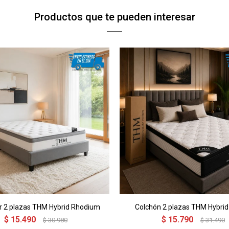
Productos que te pueden interesar
 2 plazas THM Hybrid Rhodium
Colchón 2 plazas THM Hybrid
$
15.490
$
15.790
$
30.980
$
31.490