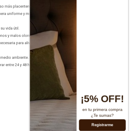
so más placentero.
nera uniforme y mejora
u vida útil.
enos y malos olores.
ecesaria para aliviar
l medio ambiente.
rar entre 24 y 48 horas
¡5% OFF!
en tu primera compra
¿Te sumas?
Registrarme