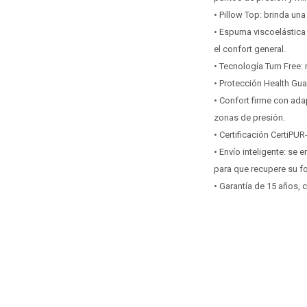
• Pillow Top: brinda u
• Espuma viscoelástica 
el confort general.
• Tecnología Turn Free: 
• Protección Health Gua
• Confort firme con ada
zonas de presión.
• Certificación CertiP
• Envío inteligente: se 
para que recupere su f
• Garantía de 15 años,