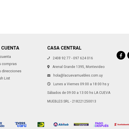
I CUENTA
CASA CENTRAL

 cuenta
2408 92 77 - 097 624 016
s compras
Arenal Grande 1395, Montevideo
s direcciones
hola@lacuevamuebles.com.uy
h List
Lunes a Viernes 09:00 a 18:00 hs y
Sábados de 09:00 a 13:00 hs LA CUEVA
MUEBLES SRL - 218221250013