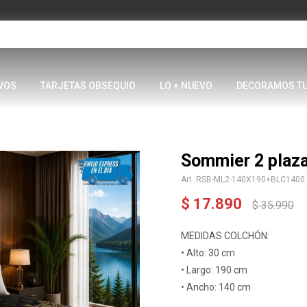
VOS
TARJETAS OBSEQUIO
LO + NUEVO
DECORAMOS T
Sommier 2 plaza
RSB-ML2-140X190+BLC1400
$
17.890
$
35.990
MEDIDAS COLCHÓN:
• Alto: 30 cm
• Largo: 190 cm
• Ancho: 140 cm