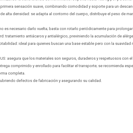
Después, hasta en 12
Después, hasta en 12
Estás calificado para comprar usando Pago
Estás calificado para comprar usando Pago
Cédula de identidad
Cédula de identidad
na primera sensación suave, combinando comodidad y soporte para un descan
cuotas y sin tocar tu
cuotas y sin tocar tu
Después.
Después.
Ups!
Ups!
tarjeta de crédito
tarjeta de crédito
de alta densidad: se adapta al contorno del cuerpo, distribuye el peso de ma
¡Algo salió mal!
¡Algo salió mal!
Parece que no tenes oferta, lamentamos el
Parece que no tenes oferta, lamentamos el
¡Tenés hasta
¡Tenés hasta
para comprar en las cuotas que
para comprar en las cuotas que
Celular
Celular
inconveniente, por cualquier duda contactanos
inconveniente, por cualquier duda contactanos
Por favor intenta nuevamente mas tarde.
Por favor intenta nuevamente mas tarde.
prefieras!
prefieras!
en
en
preguntas@pagodespues.com.uy
preguntas@pagodespues.com.uy
no es necesario darlo vuelta; basta con rotarlo periódicamente para prolongar s
Elegí tus productos preferidos
Elegí tus productos preferidos
Fecha de nacimiento
Fecha de nacimiento
rd: tratamiento antiácaros y antialérgico, previniendo la acumulación de alérg
Elegí Pago Después como metodo de pago
Elegí Pago Después como metodo de pago
ptabilidad: ideal para quienes buscan una base estable pero con la suavidad n
* sujeto a aprobación crediticia. El monto disponible
* sujeto a aprobación crediticia. El monto disponible
Día
Día
Mes
Mes
Año
Año
puede variar por comercio
puede variar por comercio
UR-US: asegura que los materiales son seguros, duraderos y respetuosos con e
Continuar
Continuar
entrega comprimido y enrollado para facilitar el transporte; se recomienda espe
orma completa.
 cubriendo defectos de fabricación y asegurando su calidad.