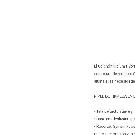
El Colchón Iridium Hybr
estructura de resortes
ajusta a las necesidade
NIVEL DE FIRMEZA EN E
• Tela de tacto suave y
• Base antideslizante p
• Resortes Synwin Pock
puntos de presión y mi