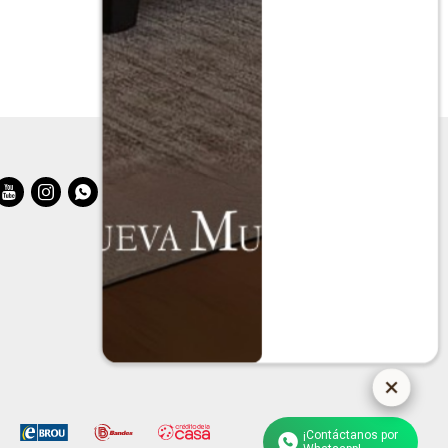
$
17.990
$
35.980



¡Contáctanos por