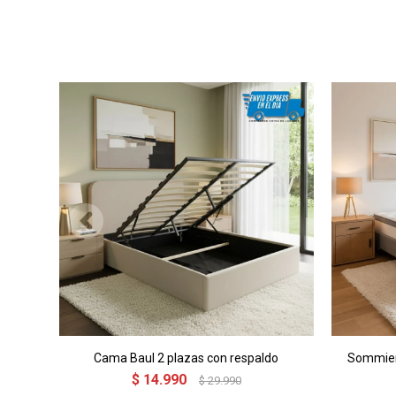
Cama Baul 2 plazas con respaldo
Sommier
$
14.990
$
29.990