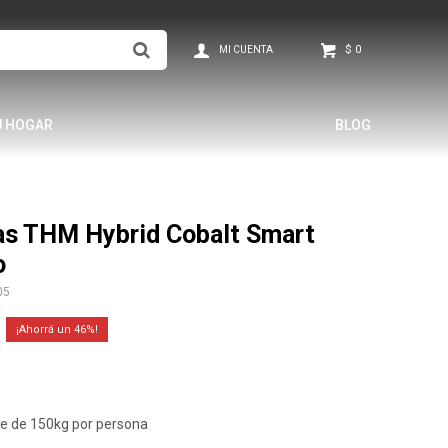
$
0
U HOGAR
BLOG
as THM Hybrid Cobalt Smart
o
05
46
re de 150kg por persona