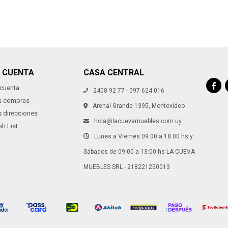
I CUENTA
CASA CENTRAL

 cuenta
2408 92 77 - 097 624 016
s compras
Arenal Grande 1395, Montevideo
s direcciones
hola@lacuevamuebles.com.uy
h List
Lunes a Viernes 09:00 a 18:00 hs y
Sábados de 09:00 a 13:00 hs LA CUEVA
MUEBLES SRL - 218221250013