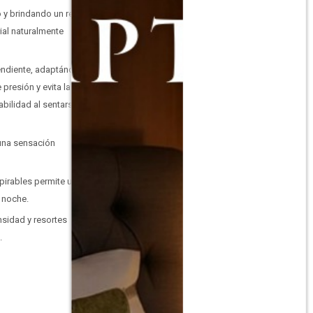
o y brindando un rebote
ial naturalmente
endiente, adaptándose
presión y evita la
abilidad al sentarse o
 una sensación
spirables permite una
a noche.
nsidad y resortes
o.