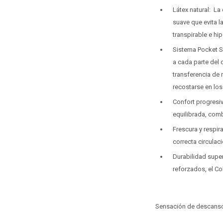
Látex natural: La
suave que evita l
transpirable e hi
Sistema Pocket S
a cada parte del 
transferencia de 
recostarse en lo
Confort progresi
equilibrada, com
Frescura y respir
correcta circulac
Durabilidad super
reforzados, el Co
Sensación de descan