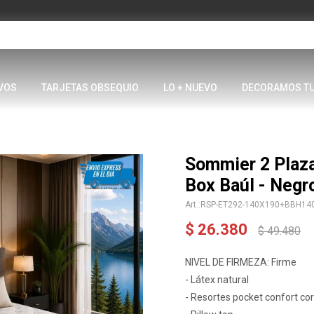
VOS
TARJETAS OBSEQUIO
LO + NUEVO
DECORAMOS T
Sommier 2 Plaz
Box Baúl - Negr
RSP-ET292-140X190+BBH14
$
26.380
$
49.480
NIVEL DE FIRMEZA: Firme
- Látex natural
- Resortes pocket confort co