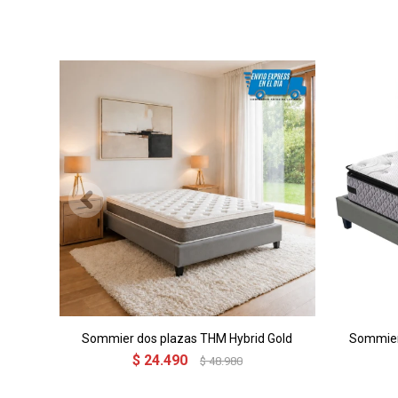
Sommier dos plazas THM Hybrid Gold
Sommier
$
24.490
$
48.980