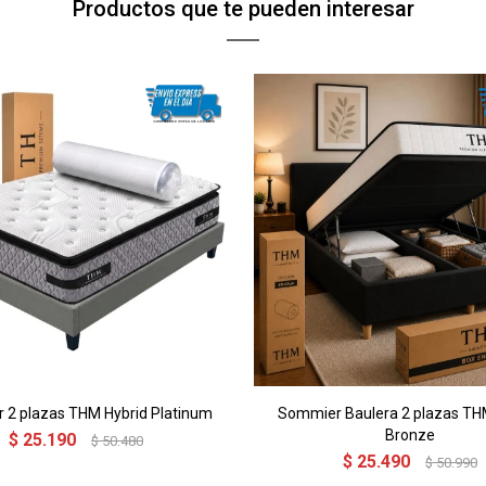
Productos que te pueden interesar
 2 plazas THM Hybrid Platinum
Sommier Baulera 2 plazas TH
Bronze
$
25.190
$
50.480
$
25.490
$
50.990