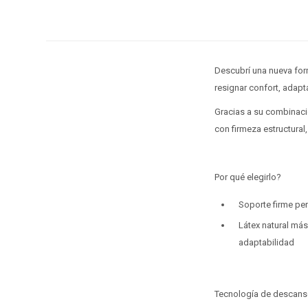
Descubrí una nueva for
resignar confort, adapt
Gracias a su combinació
con firmeza estructura
Por qué elegirlo?
Soporte firme pe
Látex natural más
adaptabilidad
Tecnología de descan