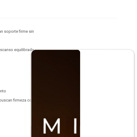
n soporte firme sin
escanso equilibrada,
ento
s buscan firmeza con