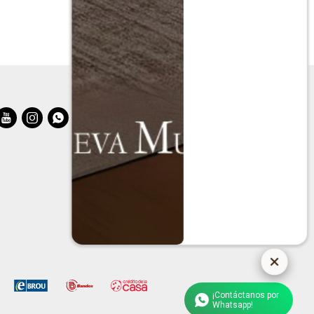



¡Contáctanos por
Whatsapp!