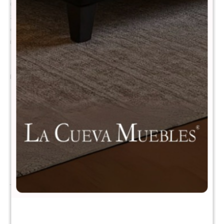
Gracias a su combinación de látex natural y resortes pocket de 7
zonas, ofrece una experiencia de descanso equilibrada, con firmeza
estructural, rebote saludable y excelente independencia de
movimiento.
Por qué elegirlo?
Soporte firme pero confortable : Sistema de resortes
independientes que no transmite movimiento
Látex natural más fresco, higiénico y duradero: Excelente
ventilación interna Ideal para quienes buscan firmeza con
adaptabilidad
Tecnología de descanso avanzada
Látex natural: La capa de látex aporta una respuesta elástica
inmediata, adaptándose al cuerpo y brindando un rebote suave