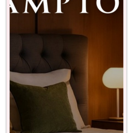
Sommier 2 Plazas THM Hybrid
Cobalt Smart Box Baúl - Gris
RSP-ET292-140X190+BBH1406
$
26.380
$
49.480
46
NIVEL DE FIRMEZA: Firme
- Látex natural
- Resortes pocket confort core de 150kg por persona
- Pillow top
- Tecnología turn free (No es necesario darlo vuelta)
Medidas: 30x140x190 cm
Garantía 15 años
Comprá con
hasta en 12 cuotas
+DETALLE