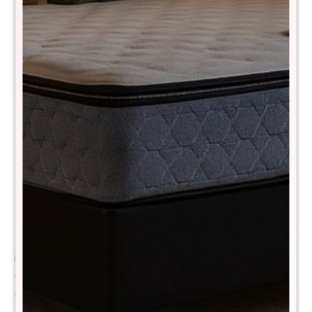
¡ME INTERESA!
Variantes:
Avisar cuando haya stock
Métodos y costos de envío
Descripción
Descubrí una nueva forma de descansar con el THM Cobalt, un
colchón diseñado para quienes buscan soporte firme sin resignar
confort, adaptabilidad y frescura.