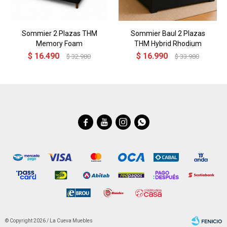
Sommier 2 Plazas THM
Sommier Baul 2 Plazas
Memory Foam
THM Hybrid Rhodium
$
16.490
$
16.990
$
32.980
$
33.980




© Copyright 2026 / La Cueva Muebles