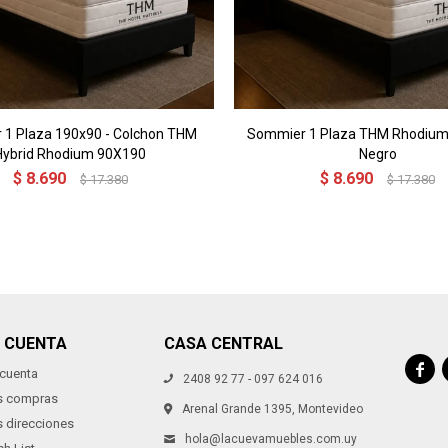
1 Plaza 190x90 - Colchon THM
Sommier 1 Plaza THM Rhodium
Hybrid Rhodium 90X190
Negro
$
8.690
$
8.690
$
17.380
$
17.380
I CUENTA
CASA CENTRAL

 cuenta
2408 92 77 - 097 624 016
s compras
Arenal Grande 1395, Montevideo
s direcciones
hola@lacuevamuebles.com.uy