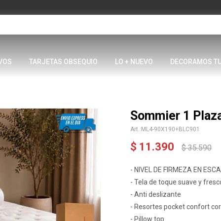
VOS
TARJETAS OBSEQUIO
LO + NUEVO
DECORAMOS T
Sommier 1 Plaz
ML4-90X190+BLC901
$
11.390
$
35.590
- NIVEL DE FIRMEZA EN ESCAL
- Tela de toque suave y fresc
- Anti deslizante
- Resortes pocket confort co
- Pillow top