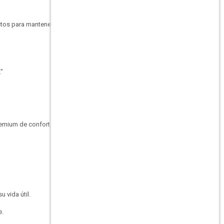
ctos para mantener una
.”
remium de confort.
 vida útil.
e.