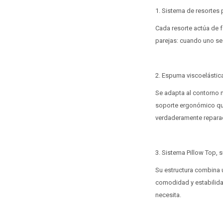
1. Sistema de resortes
Cada resorte actúa de f
parejas: cuando uno se l
2. Espuma viscoelástic
Se adapta al contorno n
soporte ergonómico que
verdaderamente repara
3. Sistema Pillow Top, 
Su estructura combina u
comodidad y estabilida
necesita.