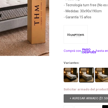
- Tecnología turn free (No es
- Medidas: 30x90x190cm
- Garantía 15 años
Comprá con
hasta en
¡ME INTER
Variantes:
Solicitar armado del product
+ AGREGAR ARMADO (
$
1.50