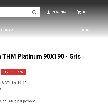
$
0
U HOGAR
BLOG
a THM Platinum 90X190 - Gris
67
A DEL 1 al 10: 10
o
re de 150kg por persona