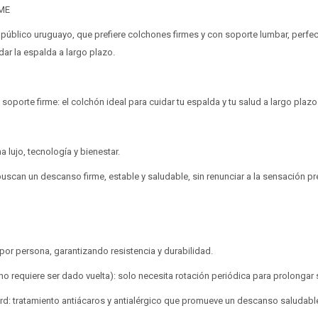
Elegí Pago Después como metodo de pago
Elegí Pago Después como metodo de pago
RME
* sujeto a aprobación crediticia. El monto disponible
* sujeto a aprobación crediticia. El monto disponible
Día
Día
Mes
Mes
Año
Año
puede variar por comercio
puede variar por comercio
público uruguayo, que prefiere colchones firmes y con soporte lumbar, perfe
dar la espalda a largo plazo.
Continuar
Continuar
porte firme: el colchón ideal para cuidar tu espalda y tu salud a largo plazo
lujo, tecnología y bienestar.
uscan un descanso firme, estable y saludable, sin renunciar a la sensación p
por persona, garantizando resistencia y durabilidad.
no requiere ser dado vuelta): solo necesita rotación periódica para prolongar su
rd: tratamiento antiácaros y antialérgico que promueve un descanso saludabl