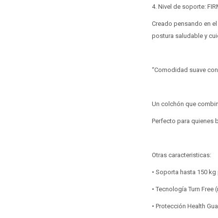
4. Nivel de soporte: FI
Creado pensando en el 
postura saludable y cui
“Comodidad suave con so
Un colchón que combina 
Perfecto para quienes b
Otras caracteristicas:
• Soporta hasta 150 kg 
• Tecnología Turn Free (
• Protección Health Gua