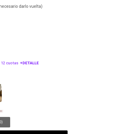
 necesario darlo vuelta)
 12 cuotas
+DETALLE
ESA!
o:
0
)