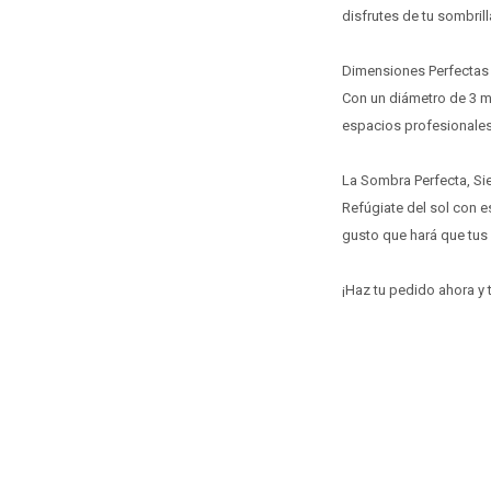
disfrutes de tu sombril
Dimensiones Perfectas
Con un diámetro de 3 m
espacios profesionales
La Sombra Perfecta, S
Refúgiate del sol con e
gusto que hará que tus 
¡Haz tu pedido ahora y tr