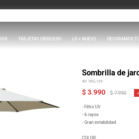
VOS
TARJETAS OBSEQUIO
LO + NUEVO
DECORAMOS T
Sombrilla de jar
WEL189
$
3.990
$
7.990
- Filtro UV
- 6 rayos
- Gran estabilidad
COLOR: