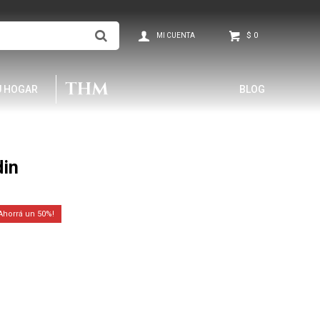
$
0
U HOGAR
BLOG
din
50