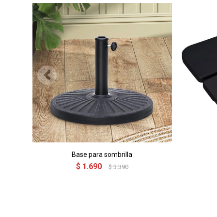
Base para sombrilla
$
1.690
$
3.390