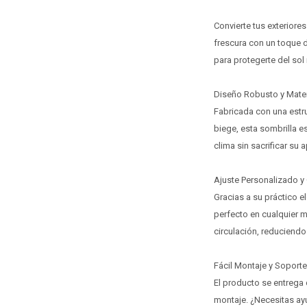
Convierte tus exteriore
frescura con un toque d
para protegerte del sol 
Diseño Robusto y Mater
Fabricada con una estruc
biege, esta sombrilla es
clima sin sacrificar su
Ajuste Personalizado y 
Gracias a su práctico e
perfecto en cualquier 
circulación, reduciendo
Fácil Montaje y Soport
El producto se entrega 
montaje. ¿Necesitas ayu