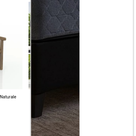
 Naturale
Sombrilla retractil Gris Oscuro
$
4.990
$
9.990