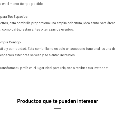
¡Algo salió mal!
¡Algo salió mal!
Parece que no tenes oferta, lamentamos el
Parece que no tenes oferta, lamentamos el
¡Tenés hasta
¡Tenés hasta
para comprar en las cuotas que
para comprar en las cuotas que
Celular
Celular
la en el menor tiempo posible.
inconveniente, por cualquier duda contactanos
inconveniente, por cualquier duda contactanos
Por favor intenta nuevamente mas tarde.
Por favor intenta nuevamente mas tarde.
prefieras!
prefieras!
en
en
preguntas@pagodespues.com.uy
preguntas@pagodespues.com.uy
Elegí tus productos preferidos
Elegí tus productos preferidos
 para Tus Espacios
Fecha de nacimiento
Fecha de nacimiento
Elegí Pago Después como metodo de pago
Elegí Pago Después como metodo de pago
etros, esta sombrilla proporciona una amplia cobertura, ideal tanto para áre
* sujeto a aprobación crediticia. El monto disponible
* sujeto a aprobación crediticia. El monto disponible
, como cafés, restaurantes o terrazas de eventos.
Día
Día
Mes
Mes
Año
Año
puede variar por comercio
puede variar por comercio
iempre Contigo
Continuar
Continuar
stilo y comodidad. Esta sombrilla no es solo un accesorio funcional, es una 
espacios exteriores se vean y se sientan increíbles.
ansforma tu jardín en el lugar ideal para relajarte o recibir a tus invitados!
Productos que te pueden interesar