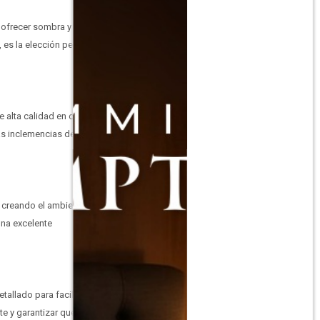
a ofrecer sombra y
 es la elección perfecta
e alta calidad en color
las inclemencias del
, creando el ambiente
una excelente
llado para facilitar el
e y garantizar que