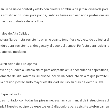
s en un oasis de confort y estilo con nuestra sombrilla de jardín, diseñada par
e sofisticación. Ideal para patios, jardines, terrazas o espacios profesionales,
mientras disfrutas del aire libre.
iales de Alta Calidad
tura fija de metal resistente en un elegante tono flor y cubierta de poliéster d
 duradera, resistente al desgaste y al paso del tiempo. Perfecta para resistir 
 apariencia moderna.
Circulación de Aire Óptima
¡Sumate a la forma más ágil de comprar!
¡Sumate a la forma más ágil de comprar!
levador, puedes ajustar la altura para adaptarla a tus necesidades específicas
Comprá en 3 cuotas sin recargo o hasta en 12
Comprá en 3 cuotas sin recargo o hasta en 12
momento del día. Además, su diseño incluye un conducto de aire que permite 
cuotas * ¡Solo con tu cédula!
cuotas * ¡Solo con tu cédula!
 la presión y ofreciendo mayor estabilidad incluso en días de viento suave.
* sujeto aprobación crediticia.
* sujeto aprobación crediticia.
Verifica si estás calificado para comprar con Pago
Verifica si estás calificado para comprar con Pago
Comprá ahora y Pagá
Comprá ahora y Pagá
Después:
Después:
e Especializado
Después, hasta en 12
Después, hasta en 12
Estás calificado para comprar usando Pago
Estás calificado para comprar usando Pago
Cédula de identidad
Cédula de identidad
desmontado, con todas las piezas necesarias y un manual de instrucciones deta
cuotas y sin tocar tu
cuotas y sin tocar tu
Después.
Después.
Ups!
Ups!
da? Nuestro equipo de expertos está disponible para asistirte telefónicament
tarjeta de crédito
tarjeta de crédito