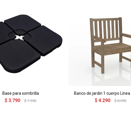
Base para sombrilla
Banco de jardin 1 cuerpo Linea
$
3.790
$
4.290
$
7.590
$
8.590