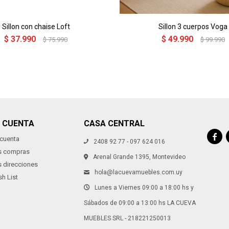
Sillon con chaise Loft
Sillon 3 cuerpos Voga
$
37.990
$
49.990
$
75.990
$
99.990
I CUENTA
CASA CENTRAL

 cuenta
2408 92 77 - 097 624 016
s compras
Arenal Grande 1395, Montevideo
s direcciones
hola@lacuevamuebles.com.uy
h List
Lunes a Viernes 09:00 a 18:00 hs y
Sábados de 09:00 a 13:00 hs LA CUEVA
MUEBLES SRL - 218221250013