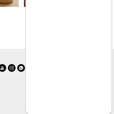
Sillon Coco
$
59.990
$
119.990


