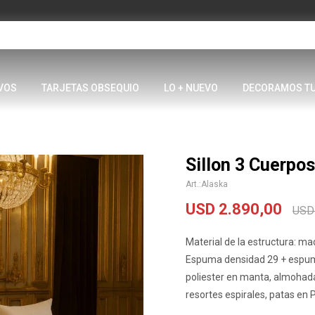
VOS
TARJETAS OBSEQUIO
LO + NUEVO
DECORAMOS T
Sillon 3 Cuerpo
Alaska
USD
2.890,00
USD
Material de la estructura: m
Espuma densidad 29 + espum
poliester en manta, almohadas
resortes espirales, patas en 