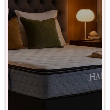
Silla Gamer Handrail
WEL-152
$
4.990
$
9.990
50
Silla Gamer Handrail – Máximo confort y resistencia para
jugadores de alto nivel
Comprá con
hasta en 12 cuotas
+DETALLE
¡ME INTERESA!
Métodos y costos de envío
CARACTERÍSTICAS
Material
Eco cuero