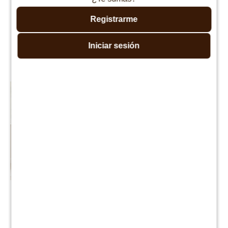
Registrarme
Iniciar sesión
Productos que te pueden interesar
Silla de oficina AeroMesh
Silla Gamer Eco
$
1.990
$
3.990
$
3.990
$
7.990