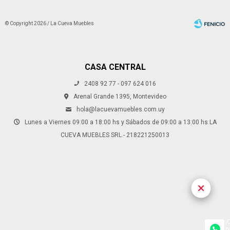
© Copyright 2026 / La Cueva Muebles
CASA CENTRAL
2408 92 77 - 097 624 016
Fenicio
Arenal Grande 1395, Montevideo
hola@lacuevamuebles.com.uy
Lunes a Viernes 09:00 a 18:00 hs y Sábados de 09:00 a 13:00 hs LA
CUEVA MUEBLES SRL - 218221250013
¡
p