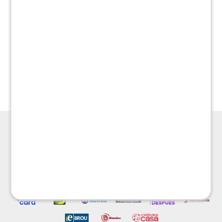
Rack Linea Boston
Rack Linea Boston - Blanco
$
2.590
$
2.590
$
5.990
$
5.990



