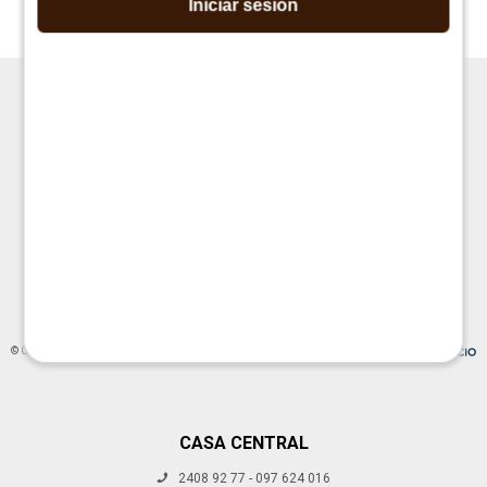
Iniciar sesión




© Copyright 2026 / La Cueva Muebles
CASA CENTRAL
2408 92 77 - 097 624 016