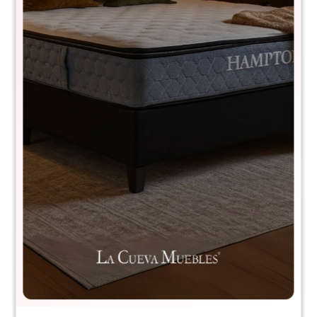
Puff de tela Luigi
WEL-115
$
990
$
1.990
50
MATERIAL:
- Tela
- Madera
Comprá con
hasta en 12 cuotas
+DETALLE
¡ME INTERESA!
Avisar cuando haya stock
Métodos y costos de envío