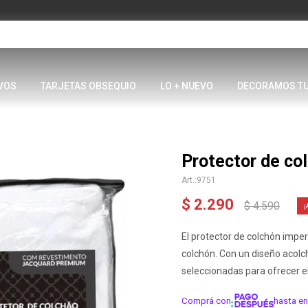
VOS
TARJETAS OBSEQUIO
LO + NUEVO
DECORAMOS T
Protector de co
9751
$
2.290
$
4.590
El protector de colchón imper
colchón. Con un diseño acol
seleccionadas para ofrecer e
Comprá con
hasta en