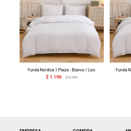
Funda Nordica 1 Plaza - Blanco / Liso
Funda No
$
1.190
$
2.990