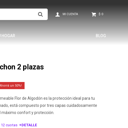
$
0
U HOGAR
BLOG
lchon 2 plazas
50
meable Flor de Algodón es la protección ideal para tu
chado, está compuesto por tres capas cuidadosamente
l máximo confort y protección.
 12 cuotas
+DETALLE