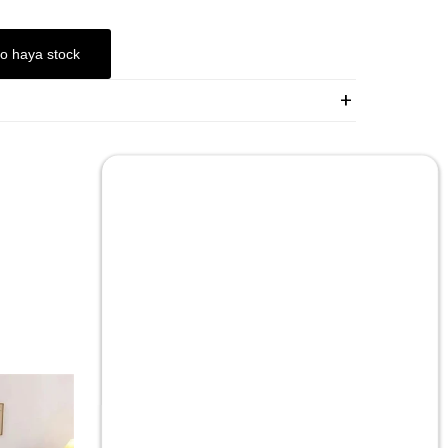
ESA!
o haya stock