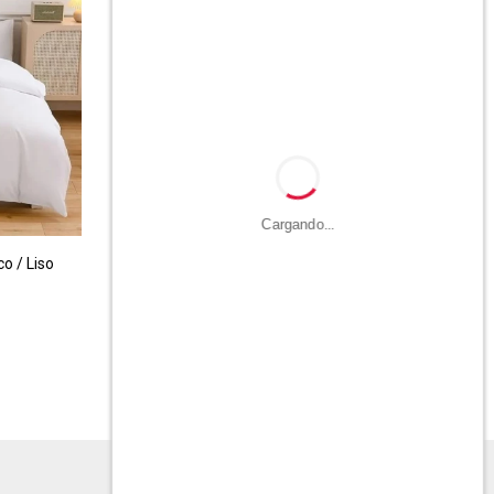
Cargando...
o / Liso
Protector de colchon Queen
$
2.490
$
4.990