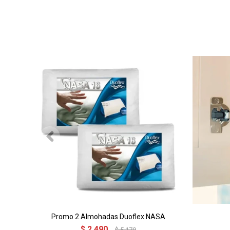
Promo 2 Almohadas Duoflex NASA
$
2.490
$
5.179