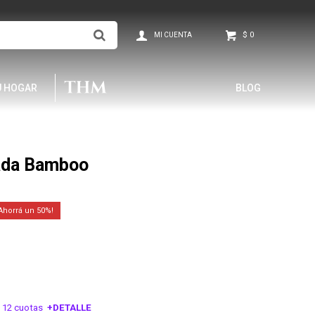
$
0
U HOGAR
BLOG
ada Bamboo
50
 12 cuotas
+DETALLE