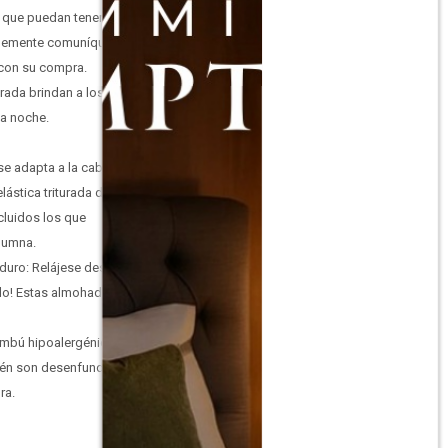
 que puedan tener una
mplemente comuníquese
 con su compra.
rada brindan a los
la noche.
se adapta a la cabeza y
lástica triturada de alta
cluidos los que
olumna.
duro: Relájese después
cido! Estas almohadas
bú hipoalergénicas
bién son desenfundables
ra.