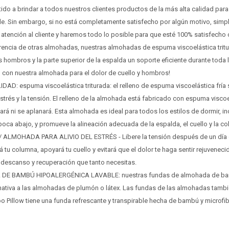
 a brindar a todos nuestros clientes productos de la más alta calidad para
e. Sin embargo, si no está completamente satisfecho por algún motivo, si
 atención al cliente y haremos todo lo posible para que esté 100% satisfecho
rencia de otras almohadas, nuestras almohadas de espuma viscoelástica tritu
¡Sumate a la forma más ágil de comprar!
¡Sumate a la forma más ágil de comprar!
s hombros y la parte superior de la espalda un soporte eficiente durante toda 
Comprá en 3 cuotas sin recargo o hasta en 12
Comprá en 3 cuotas sin recargo o hasta en 12
con nuestra almohada para el dolor de cuello y hombros!
cuotas * ¡Solo con tu cédula!
cuotas * ¡Solo con tu cédula!
AD: espuma viscoelástica triturada: el relleno de espuma viscoelástica fría 
* sujeto aprobación crediticia.
* sujeto aprobación crediticia.
l estrés y la tensión. El relleno de la almohada está fabricado con espuma viscoe
Verifica si estás calificado para comprar con Pago
Verifica si estás calificado para comprar con Pago
Comprá ahora y Pagá
Comprá ahora y Pagá
rá ni se aplanará. Esta almohada es ideal para todos los estilos de dormir, in
Después:
Después:
Después, hasta en 12
Después, hasta en 12
Estás calificado para comprar usando Pago
Estás calificado para comprar usando Pago
oca abajo, y promueve la alineación adecuada de la espalda, el cuello y la c
Cédula de identidad
Cédula de identidad
cuotas y sin tocar tu
cuotas y sin tocar tu
Después.
Después.
Ups!
Ups!
ALMOHADA PARA ALIVIO DEL ESTRÉS - Libere la tensión después de un día 
tarjeta de crédito
tarjeta de crédito
¡Algo salió mal!
¡Algo salió mal!
Parece que no tenes oferta, lamentamos el
Parece que no tenes oferta, lamentamos el
rá tu columna, apoyará tu cuello y evitará que el dolor te haga sentir rejuvene
¡Tenés hasta
¡Tenés hasta
para comprar en las cuotas que
para comprar en las cuotas que
Celular
Celular
inconveniente, por cualquier duda contactanos
inconveniente, por cualquier duda contactanos
Por favor intenta nuevamente mas tarde.
Por favor intenta nuevamente mas tarde.
prefieras!
prefieras!
 descanso y recuperación que tanto necesitas.
en
en
preguntas@pagodespues.com.uy
preguntas@pagodespues.com.uy
Elegí tus productos preferidos
Elegí tus productos preferidos
E BAMBÚ HIPOALERGÉNICA LAVABLE: nuestras fundas de almohada de bam
Fecha de nacimiento
Fecha de nacimiento
Elegí Pago Después como metodo de pago
Elegí Pago Después como metodo de pago
rnativa a las almohadas de plumón o látex. Las fundas de las almohadas tam
 Pillow tiene una funda refrescante y transpirable hecha de bambú y microfib
* sujeto a aprobación crediticia. El monto disponible
* sujeto a aprobación crediticia. El monto disponible
Día
Día
Mes
Mes
Año
Año
puede variar por comercio
puede variar por comercio