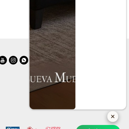


