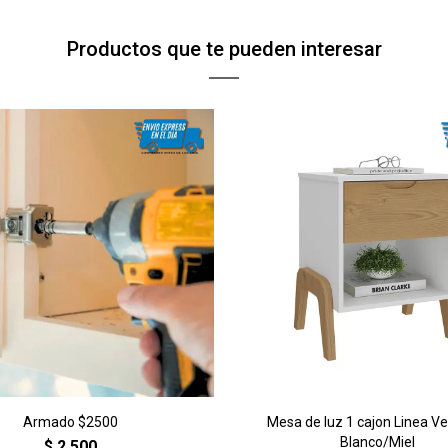
Continuar
Continuar
Productos que te pueden interesar
Armado $2500
Mesa de luz 1 cajon Linea V
Blanco/Miel
$
2.500