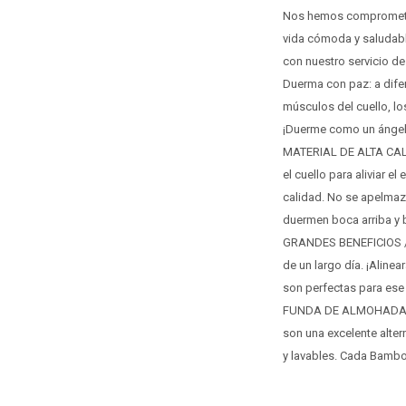
Nos hemos comprometido
vida cómoda y saludabl
con nuestro servicio de
Duerma con paz: a dife
músculos del cuello, lo
¡Duerme como un ángel 
MATERIAL DE ALTA CALID
el cuello para aliviar e
calidad. No se apelmaza
duermen boca arriba y b
GRANDES BENEFICIOS / 
de un largo día. ¡Alinea
son perfectas para ese
FUNDA DE ALMOHADA D
son una excelente alte
y lavables. Cada Bamboo