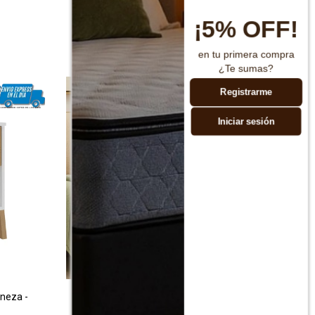
¡5% OFF!
en tu primera compra
¿Te sumas?
Registrarme
Iniciar sesión
eneza -
Mesa de luz Linea Denise
$
2.990
$
4.990