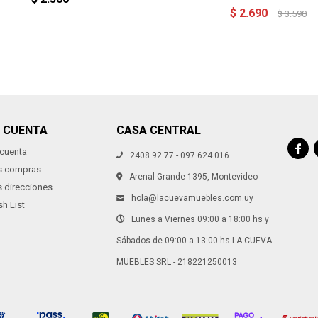
$
2.690
$
3.590
I CUENTA
CASA CENTRAL

 cuenta
2408 92 77 - 097 624 016
s compras
Arenal Grande 1395, Montevideo
s direcciones
hola@lacuevamuebles.com.uy
h List
Lunes a Viernes 09:00 a 18:00 hs y
Sábados de 09:00 a 13:00 hs LA CUEVA
MUEBLES SRL - 218221250013