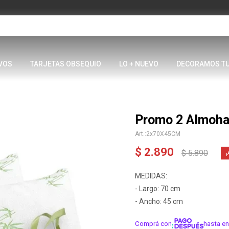
VOS
TARJETAS OBSEQUIO
LO + NUEVO
DECORAMOS T
Promo 2 Almoh
2x70X45CM
$
2.890
$
5.890
MEDIDAS:
- Largo: 70 cm
- Ancho: 45 cm
Comprá con
hasta en